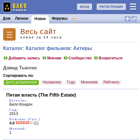
ВХОД
РЕГИСТРАЦИЯ
Дом
Личное
Форумы
Новое
Весь сайт
новое за 24 часа
Каталог: Каталог фильмов: Актеры
Добавить запись
Мнения
Сообщество
Возратиться
Дэвид Тьюлис
Сортировать по:
Дате добавления
Названию
Году
Мнениям
Рейтингу
Пятая власть
(The Fifth Estate)
Director:
Билл Кондон
Год:
2013
Рейтинг (Гол.):
4.0
(1)
Мнений:
1