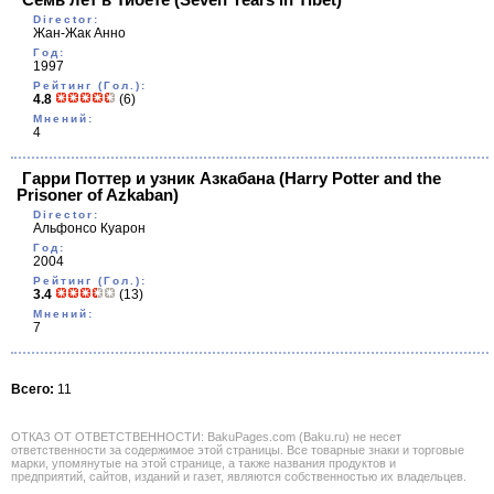
Director:
Жан-Жак Анно
Год:
1997
Рейтинг (Гол.):
4.8
(6)
Мнений:
4
Гарри Поттер и узник Азкабана
(Harry Potter and the
Prisoner of Azkaban)
Director:
Альфонсо Куарон
Год:
2004
Рейтинг (Гол.):
3.4
(13)
Мнений:
7
Всего:
11
ОТКАЗ ОТ ОТВЕТСТВЕННОСТИ: BakuPages.com (Baku.ru) не несет
ответственности за содержимое этой страницы. Все товарные знаки и торговые
марки, упомянутые на этой странице, а также названия продуктов и
предприятий, сайтов, изданий и газет, являются собственностью их владельцев.