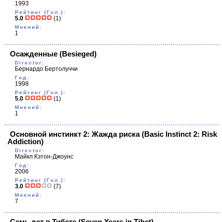
1993
Рейтинг (Гол.):
5.0
(1)
Мнений:
1
Осажденные
(Besieged)
Director:
Бернардо Бертолуччи
Год:
1998
Рейтинг (Гол.):
5.0
(1)
Мнений:
1
Основной инстинкт 2: Жажда риска
(Basic Instinct 2: Risk
Addiction)
Director:
Майкл Кэтон-Джоунс
Год:
2006
Рейтинг (Гол.):
3.0
(7)
Мнений:
7
Семь лет в Тибете
(Seven Years in Tibet)