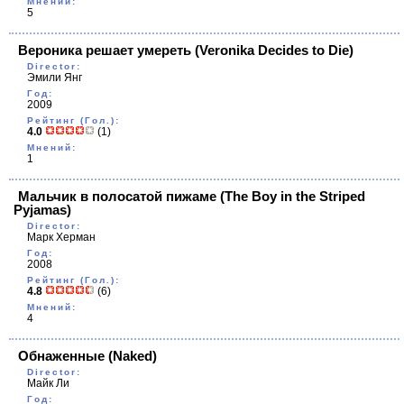
Мнений:
5
Вероника решает умереть
(Veronika Decides to Die)
Director:
Эмили Янг
Год:
2009
Рейтинг (Гол.):
4.0
(1)
Мнений:
1
Мальчик в полосатой пижаме
(The Boy in the Striped
Pyjamas)
Director:
Марк Херман
Год:
2008
Рейтинг (Гол.):
4.8
(6)
Мнений:
4
Обнаженные
(Naked)
Director:
Майк Ли
Год: