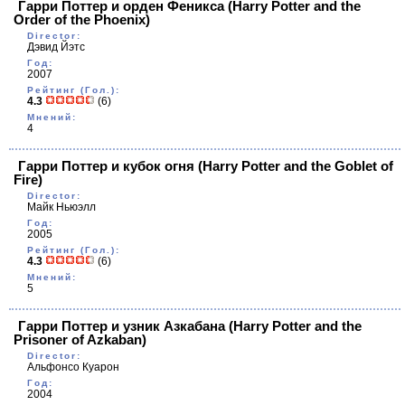
Гарри Поттер и орден Феникса
(Harry Potter and the
Order of the Phoenix)
Director:
Дэвид Йэтс
Год:
2007
Рейтинг (Гол.):
4.3
(6)
Мнений:
4
Гарри Поттер и кубок огня
(Harry Potter and the Goblet of
Fire)
Director:
Майк Ньюэлл
Год:
2005
Рейтинг (Гол.):
4.3
(6)
Мнений:
5
Гарри Поттер и узник Азкабана
(Harry Potter and the
Prisoner of Azkaban)
Director:
Альфонсо Куарон
Год:
2004