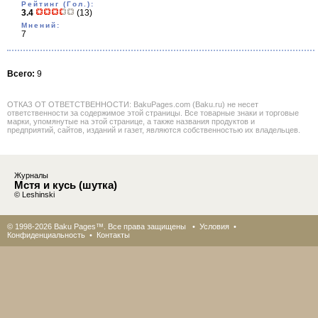
Рейтинг (Гол.):
3.4
(13)
Мнений:
7
Всего:
9
ОТКАЗ ОТ ОТВЕТСТВЕННОСТИ: BakuPages.com (Baku.ru) не несет
ответственности за содержимое этой страницы. Все товарные знаки и торговые
марки, упомянутые на этой странице, а также названия продуктов и
предприятий, сайтов, изданий и газет, являются собственностью их владельцев.
Журналы
Мстя и кусь (шутка)
© Leshinski
© 1998-2026 Baku Pages™. Все права защищены •
Условия
•
Конфиденциальность
•
Контакты