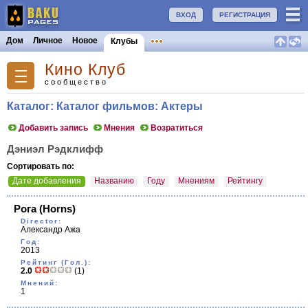
ВХОД
РЕГИСТРАЦИЯ
Дом
Личное
Новое
Клубы
Кино Клуб
сообщество
Каталог: Каталог фильмов: Актеры
Добавить запись
Мнения
Возратиться
Дэниэл Рэдклифф
Сортировать по:
Дате добавления
Названию
Году
Мнениям
Рейтингу
Рога
(Horns)
Director:
Александр Ажа
Год:
2013
Рейтинг (Гол.):
2.0
(1)
Мнений:
1