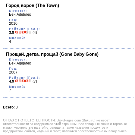
Город воров
(The Town)
Director:
Бен Аффлек
Год:
2010
Рейтинг (Гол.):
3.8
(4)
Мнений:
4
Прощай, детка, прощай
(Gone Baby Gone)
Director:
Бен Аффлек
Год:
2007
Рейтинг (Гол.):
4.9
(7)
Мнений:
7
Всего:
3
ОТКАЗ ОТ ОТВЕТСТВЕННОСТИ: BakuPages.com (Baku.ru) не несет
ответственности за содержимое этой страницы. Все товарные знаки и торговые
марки, упомянутые на этой странице, а также названия продуктов и
предприятий, сайтов, изданий и газет, являются собственностью их владельцев.