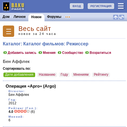
ВХОД
РЕГИСТРАЦИЯ
Дом
Личное
Форумы
Новое
Весь сайт
новое за 24 часа
Каталог: Каталог фильмов: Режиссер
Добавить запись
Мнения
Сообщество
Возратиться
Бен Аффлек
Сортировать по:
Дате добавления
Названию
Году
Мнениям
Рейтингу
Операция «Арго»
(Argo)
Director:
Бен Аффлек
Год:
2012
Рейтинг (Гол.):
4.0
(6)
Мнений:
6