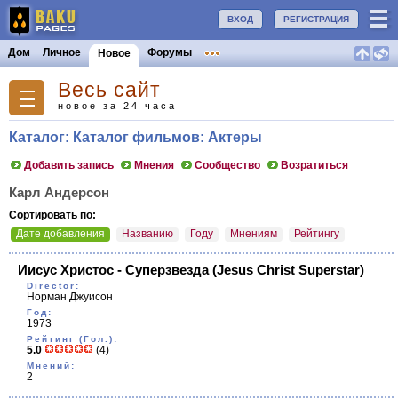
ВХОД
РЕГИСТРАЦИЯ
Дом
Личное
Форумы
Новое
Весь сайт
новое за 24 часа
Каталог: Каталог фильмов: Актеры
Добавить запись
Мнения
Сообщество
Возратиться
Карл Андерсон
Сортировать по:
Дате добавления
Названию
Году
Мнениям
Рейтингу
Иисус Христос - Cуперзвезда
(Jesus Christ Superstar)
Director:
Норман Джуисон
Год:
1973
Рейтинг (Гол.):
5.0
(4)
Мнений:
2