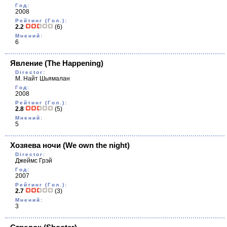
Год:
2008
Рейтинг (Гол.):
2.2
(6)
Мнений:
6
Явление
(The Happening)
Director:
М. Найт Шьямалан
Год:
2008
Рейтинг (Гол.):
2.8
(5)
Мнений:
5
Хозяева ночи
(We own the night)
Director:
Джеймс Грэй
Год:
2007
Рейтинг (Гол.):
2.7
(3)
Мнений:
3