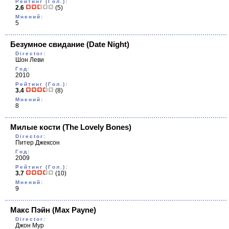
Рейтинг (Гол.):
2.6
(5)
Мнений:
5
Безумное свидание
(Date Night)
Director:
Шон Леви
Год:
2010
Рейтинг (Гол.):
3.4
(8)
Мнений:
8
Милые кости
(The Lovely Bones)
Director:
Питер Джексон
Год:
2009
Рейтинг (Гол.):
3.7
(10)
Мнений:
9
Макс Пэйн
(Max Payne)
Director:
Джон Мур