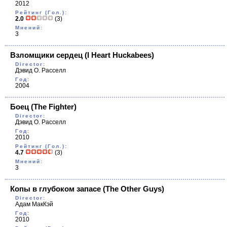
2012
Рейтинг (Гол.):
2.0
(3)
Мнений:
3
Взломщики сердец
(I Heart Huckabees)
Director:
Дэвид О. Расселл
Год:
2004
Боец
(The Fighter)
Director:
Дэвид О. Расселл
Год:
2010
Рейтинг (Гол.):
4.7
(3)
Мнений:
3
Копы в глубоком запасе
(The Other Guys)
Director:
Адам МакКэй
Год:
2010