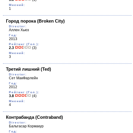
Мнений:
1
Город порока
(Broken City)
Director:
Аллен Хьюз
Год:
2013
Рейтинг (Гол.):
2.3
(3)
Мнений:
3
Третий лишний
(Ted)
Director:
Сет МакФарлейн
Год:
2012
Рейтинг (Гол.):
3.8
(4)
Мнений:
4
Контрабанда
(Contraband)
Director:
Бальтасар Кормакур
Год: