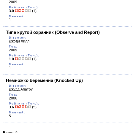
2009
Рейтинг (Гол.):
3.0
(1)
Мнений:
1
Типа крутой охранник
(Observe and Report)
Director:
Джоди Хилл
Год:
2009
Рейтинг (Гол.):
1.0
(1)
Мнений:
1
Немножко беременна
(Knocked Up)
Director:
Джудд Апатоy
Год:
2006
Рейтинг (Гол.):
3.6
(5)
Мнений:
5
Всего:
9