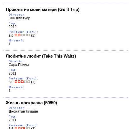
Проклятие моей матери
(Guilt Trip)
Director:
Энн Флетчер
Год:
2012
Рейтинг (Гол.):
2.0
(1)
Мнений:
1
Любит/не любит
(Take This Waltz)
Director:
Сара Полли
Год:
2011
Рейтинг (Гол.):
3.0
(1)
Мнений:
1
Жизнь прекрасна
(50/50)
Director:
Джонатан Ливайн
Год:
2011
Рейтинг (Гол.):
3.5
(2)