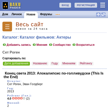
ВХОД
РЕГИСТРАЦИЯ
Дом
Личное
Форумы
Новое
Весь сайт
новое за 24 часа
Каталог: Каталог фильмов: Актеры
Добавить запись
Мнения
Сообщество
Возратиться
Сет Роген
Сортировать по:
Дате добавления
Названию
Году
Мнениям
Рейтингу
Конец света 2013: Апокалипсис по-голливудски
(This Is
the End)
Director:
Сет Роген, Эван Голдберг
Год:
2013
Рейтинг (Гол.):
4.0
(2)
Мнений:
2