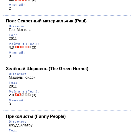
Мнений:
2
Пол: Секретный материальчик
(Paul)
Director:
Грег Моттола
Год:
2011
Рейтинг (Гол.):
4.3
(3)
Мнений:
3
Зелёный Шершень
(The Green Hornet)
Director:
Мишель Гондри
Год:
2011
Рейтинг (Гол.):
2.0
(3)
Мнений:
3
Приколисты
(Funny People)
Director:
Джудд Апатоy
Год: