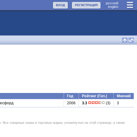
руccкий
ВХОД
РЕГИСТРАЦИЯ
english
Год
Рейтинг (Гол.)
Мнений
ресфорд
2006
3.3
(3)
3
се товарные знаки и торговые марки, упомянутые на этой странице, а также