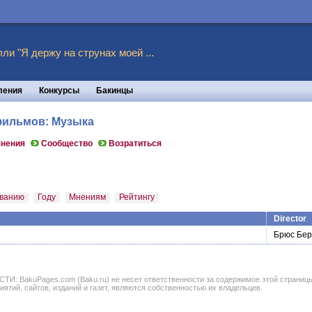
ли "Я держу на струнах моей ...
ления
Конкурсы
Бакинцы
 фильмов: Музыка
нения
Сообщество
Возратиться
ванию
Году
Мнениям
Рейтингу
Director
Брюс Бе
BakuPages.com (Baku.ru) не несет ответственности за содержимое этой страницы. В
иятий, сайтов, изданий и газет, являются собственностью их владельцев.