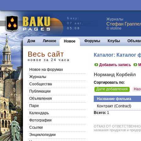
Баку:
Журналы
Стефан Граппел
07 авг.
© violine
05:08
Дом
Личное
Форумы
Клубы
Объяв
Новое
Весь сайт
Каталог: Каталог
новое за 24 часа
Добавить запись
М
Новое на форумах
Норманд Корбейл
Журналы
Сортировать по:
Сообщества
Дате добавления
Наз
Публикации
Объявления
Название фильма
Пари
Контракт
(Contract)
Всего:
1
Календарь
Фотографии
ОТКАЗ ОТ ОТВЕТСТВЕННОСТИ: 
Ссылки
названия продуктов и предпр
Энциклопедии