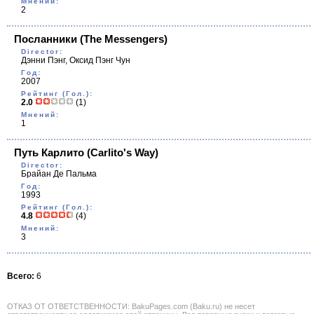
Мнений:
2
Посланники
(The Messengers)
Director:
Дэнни Пэнг, Оксид Пэнг Чун
Год:
2007
Рейтинг (Гол.):
2.0
(1)
Мнений:
1
Путь Карлито
(Carlito's Way)
Director:
Брайан Де Пальма
Год:
1993
Рейтинг (Гол.):
4.8
(4)
Мнений:
3
Всего:
6
ОТКАЗ ОТ ОТВЕТСТВЕННОСТИ: BakuPages.com (Baku.ru) не несет