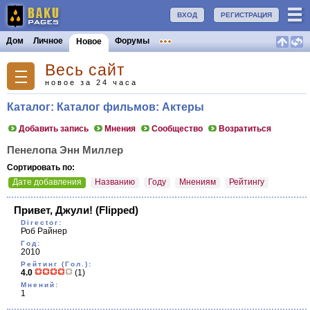
ВХОД
РЕГИСТРАЦИЯ
Дом
Личное
Форумы
Новое
Весь сайт
новое за 24 часа
Каталог: Каталог фильмов: Актеры
Добавить запись
Мнения
Сообщество
Возратиться
Пенелопа Энн Миллер
Сортировать по:
Дате добавления
Названию
Году
Мнениям
Рейтингу
Привет, Джули!
(Flipped)
Director:
Роб Райнер
Год:
2010
Рейтинг (Гол.):
4.0
(1)
Мнений:
1