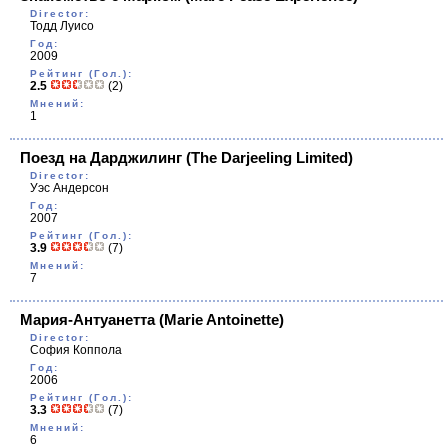
Director:
Тодд Луисо
Год:
2009
Рейтинг (Гол.):
2.5
(2)
Мнений:
1
Поезд на Дарджилинг
(The Darjeeling Limited)
Director:
Уэс Андерсон
Год:
2007
Рейтинг (Гол.):
3.9
(7)
Мнений:
7
Мария-Антуанетта
(Marie Antoinette)
Director:
София Коппола
Год:
2006
Рейтинг (Гол.):
3.3
(7)
Мнений:
6