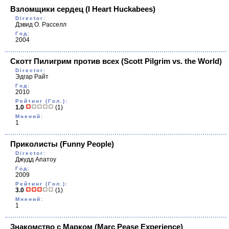
Взломщики сердец
(I Heart Huckabees)
Director:
Дэвид О. Расселл
Год:
2004
Скотт Пилигрим против всех
(Scott Pilgrim vs. the World)
Director:
Эдгар Райт
Год:
2010
Рейтинг (Гол.):
1.0
(1)
Мнений:
1
Приколисты
(Funny People)
Director:
Джудд Апатоy
Год:
2009
Рейтинг (Гол.):
3.0
(1)
Мнений:
1
Знакомство с Марком
(Marc Pease Experience)