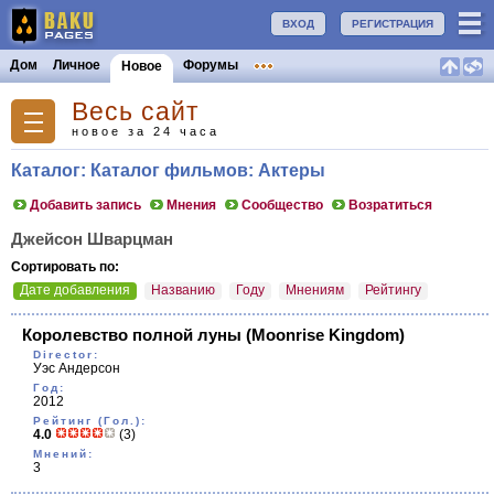
ВХОД
РЕГИСТРАЦИЯ
Дом
Личное
Форумы
Новое
Весь сайт
новое за 24 часа
Каталог: Каталог фильмов: Актеры
Добавить запись
Мнения
Сообщество
Возратиться
Джейсон Шварцман
Сортировать по:
Дате добавления
Названию
Году
Мнениям
Рейтингу
Королевство полной луны
(Moonrise Kingdom)
Director:
Уэс Андерсон
Год:
2012
Рейтинг (Гол.):
4.0
(3)
Мнений:
3