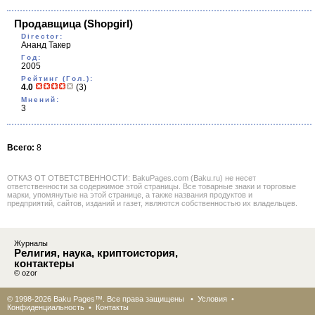
Продавщица
(Shopgirl)
Director:
Ананд Такер
Год:
2005
Рейтинг (Гол.):
4.0
(3)
Мнений:
3
Всего:
8
ОТКАЗ ОТ ОТВЕТСТВЕННОСТИ: BakuPages.com (Baku.ru) не несет
ответственности за содержимое этой страницы. Все товарные знаки и торговые
марки, упомянутые на этой странице, а также названия продуктов и
предприятий, сайтов, изданий и газет, являются собственностью их владельцев.
Журналы
Религия, наука, криптоистория,
контактеры
© ozor
© 1998-2026 Baku Pages™. Все права защищены •
Условия
•
Конфиденциальность
•
Контакты