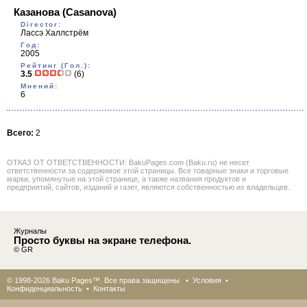
Казанова
(Casanova)
Director:
Лассэ Халлстрём
Год:
2005
Рейтинг (Гол.):
3.5
(6)
Мнений:
6
Всего:
2
ОТКАЗ ОТ ОТВЕТСТВЕННОСТИ: BakuPages.com (Baku.ru) не несет
ответственности за содержимое этой страницы. Все товарные знаки и торговые
марки, упомянутые на этой странице, а также названия продуктов и
предприятий, сайтов, изданий и газет, являются собственностью их владельцев.
Журналы
Просто буквы на экране телефона.
© GR
© 1998-2026 Baku Pages™. Все права защищены •
Условия
•
Конфиденциальность
•
Контакты