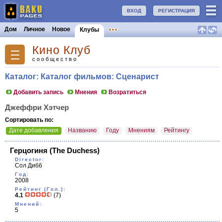
ВХОД
РЕГИСТРАЦИЯ
Дом
Личное
Новое
Клубы
Кино Клуб
сообщество
Каталог: Каталог фильмов: Сценарист
Добавить запись
Мнения
Возратиться
Джеффри Хэтчер
Сортировать по:
Дате добавления
Названию
Году
Мнениям
Рейтингу
Герцогиня
(The Duchess)
Director:
Сол Дибб
Год:
2008
Рейтинг (Гол.):
4.1
(7)
Мнений:
5