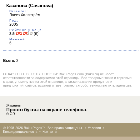
Казанова
(Casanova)
Director:
Лассэ Халлстрём
Год:
2005
Рейтинг (Гол.):
3.5
(6)
Мнений:
6
Всего:
2
ОТКАЗ ОТ ОТВЕТСТВЕННОСТИ: BakuPages.com (Baku.ru) не несет
ответственности за содержимое этой страницы. Все товарные знаки и торговые
марки, упомянутые на этой странице, а также названия продуктов и
предприятий, сайтов, изданий и газет, являются собственностью их владельцев.
Журналы
Просто буквы на экране телефона.
© GR
© 1998-2026 Baku Pages™. Все права защищены •
Условия
•
Конфиденциальность
•
Контакты