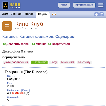
ВХОД
РЕГИСТРАЦИЯ
Дом
Личное
Новое
Клубы
Кино Клуб
сообщество
Каталог: Каталог фильмов: Сценарист
Добавить запись
Мнения
Возратиться
Джеффри Хэтчер
Сортировать по:
Дате добавления
Названию
Году
Мнениям
Рейтингу
Герцогиня
(The Duchess)
Director:
Сол Дибб
Год:
2008
Рейтинг (Гол.):
4.1
(7)
Мнений:
5