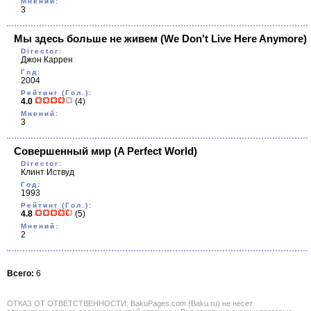
Мнений:
3
Мы здесь больше не живем
(We Don't Live Here Anymore)
Director:
Джон Каррен
Год:
2004
Рейтинг (Гол.):
4.0
(4)
Мнений:
3
Совершенный мир
(A Perfect World)
Director:
Клинт Иствуд
Год:
1993
Рейтинг (Гол.):
4.8
(5)
Мнений:
2
Всего:
6
ОТКАЗ ОТ ОТВЕТСТВЕННОСТИ: BakuPages.com (Baku.ru) не несет