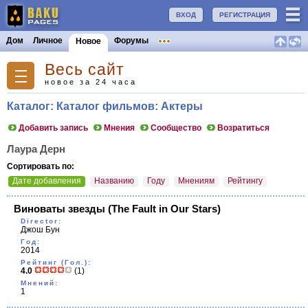
ВХОД
РЕГИСТРАЦИЯ
Дом
Личное
Форумы
Новое
Весь сайт
новое за 24 часа
Каталог: Каталог фильмов: Актеры
Добавить запись
Мнения
Сообщество
Возратиться
Лаура Дерн
Сортировать по:
Дате добавления
Названию
Году
Мнениям
Рейтингу
Виноваты звезды
(The Fault in Our Stars)
Director:
Джош Бун
Год:
2014
Рейтинг (Гол.):
4.0
(1)
Мнений:
1