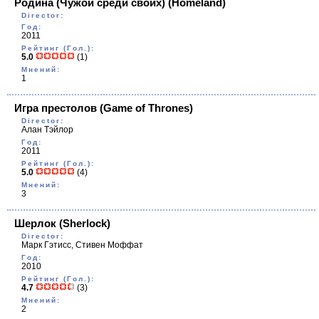
Родина (Чужой среди своих)
(Homeland)
Director:
Год:
2011
Рейтинг (Гол.):
5.0
(1)
Мнений:
1
Игра престолов
(Game of Thrones)
Director:
Алан Тэйлор
Год:
2011
Рейтинг (Гол.):
5.0
(4)
Мнений:
3
Шерлок
(Sherlock)
Director:
Марк Гэтисс, Стивен Моффат
Год:
2010
Рейтинг (Гол.):
4.7
(3)
Мнений:
2