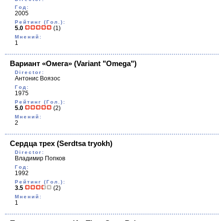
Год:
2005
Рейтинг (Гол.):
5.0
(1)
Мнений:
1
Вариант «Омега»
(Variant "Omega")
Director:
Антонис Воязос
Год:
1975
Рейтинг (Гол.):
5.0
(2)
Мнений:
2
Сердца трех
(Serdtsa tryokh)
Director:
Владимир Попков
Год:
1992
Рейтинг (Гол.):
3.5
(2)
Мнений:
1