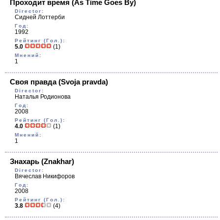
Проходит время
(As Time Goes By)
Director:
Сидней Лоттерби
Год:
1992
Рейтинг (Гол.):
5.0
(1)
Мнений:
1
Своя правда
(Svoja pravda)
Director:
Наталья Родионова
Год:
2008
Рейтинг (Гол.):
4.0
(1)
Мнений:
1
Знахарь
(Znakhar)
Director:
Вячеслав Никифоров
Год:
2008
Рейтинг (Гол.):
3.8
(4)