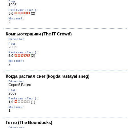
Год:
1995
Рейтинг (Гол.):
5.0
(2)
Мнений:
2
Компьютерщики
(The IT Crowd)
Director:
Год:
2006
Рейтинг (Гол.):
5.0
(2)
Мнений:
2
Когда растаял снег
(kogda rastayal sneg)
Director:
Сергей Басин
Год:
2009
Рейтинг (Гол.):
1.0
(1)
Мнений:
1
Гетто
(The Boondocks)
Director: