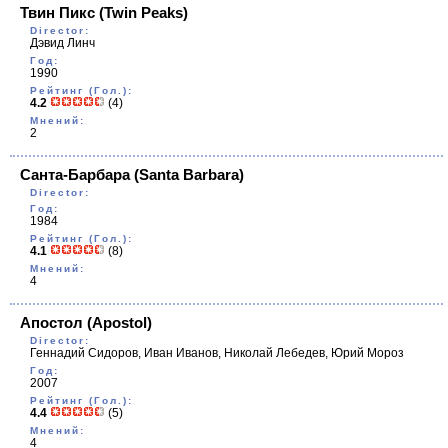
Твин Пикс
(Twin Peaks)
Director:
Дэвид Линч
Год:
1990
Рейтинг (Гол.):
4.2
(4)
Мнений:
2
Санта-Барбара
(Santa Barbara)
Director:
Год:
1984
Рейтинг (Гол.):
4.1
(8)
Мнений:
4
Апостол
(Apostol)
Director:
Геннадий Сидоров, Иван Иванов, Николай Лебедев, Юрий Мороз
Год:
2007
Рейтинг (Гол.):
4.4
(5)
Мнений:
4