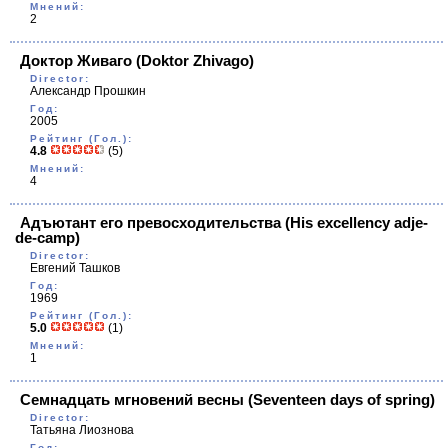
Мнений:
2
Доктор Живаго
(Doktor Zhivago)
Director:
Александр Прошкин
Год:
2005
Рейтинг (Гол.):
4.8
(5)
Мнений:
4
Адъютант его превосходительства
(His excellency adje-
de-camp)
Director:
Евгений Ташков
Год:
1969
Рейтинг (Гол.):
5.0
(1)
Мнений:
1
Семнадцать мгновений весны
(Seventeen days of spring)
Director:
Татьяна Лиознова
Год: