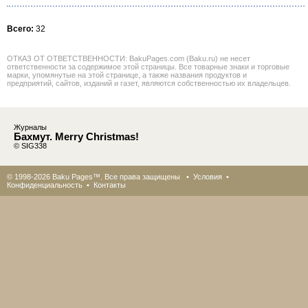
Всего:
32
ОТКАЗ ОТ ОТВЕТСТВЕННОСТИ: BakuPages.com (Baku.ru) не несет
ответственности за содержимое этой страницы. Все товарные знаки и торговые
марки, упомянутые на этой странице, а также названия продуктов и
предприятий, сайтов, изданий и газет, являются собственностью их владельцев.
Журналы
Бахмут. Merry Christmas!
© SIG338
© 1998-2026 Baku Pages™. Все права защищены •
Условия
•
Конфиденциальность
•
Контакты