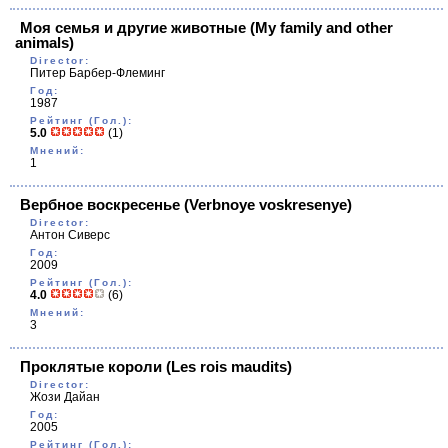
Моя семья и другие животные
(My family and other
animals)
Director:
Питер Барбер-Флеминг
Год:
1987
Рейтинг (Гол.):
5.0
(1)
Мнений:
1
Вербное воскресенье
(Verbnoye voskresenye)
Director:
Антон Сиверс
Год:
2009
Рейтинг (Гол.):
4.0
(6)
Мнений:
3
Проклятые короли
(Les rois maudits)
Director:
Жози Дайан
Год:
2005
Рейтинг (Гол.):