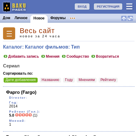
ВХОД
РЕГИСТРАЦИЯ
Дом
Личное
Форумы
Новое
Весь сайт
новое за 24 часа
Каталог: Каталог фильмов: Тип
Добавить запись
Мнения
Сообщество
Возратиться
Сериал
Сортировать по:
Дате добавления
Названию
Году
Мнениям
Рейтингу
Фарго
(Fargo)
Director:
Год:
2014
Рейтинг (Гол.):
5.0
(1)
Мнений:
1