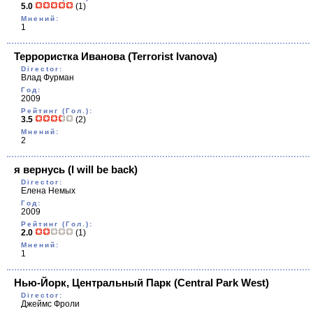
5.0
(1)
Мнений:
1
Террористка Иванова
(Terrorist Ivanova)
Director:
Влад Фурман
Год:
2009
Рейтинг (Гол.):
3.5
(2)
Мнений:
2
я вернусь
(I will be back)
Director:
Елена Немых
Год:
2009
Рейтинг (Гол.):
2.0
(1)
Мнений:
1
Нью-Йорк, Центральный Парк
(Central Park West)
Director:
Джеймс Фроли