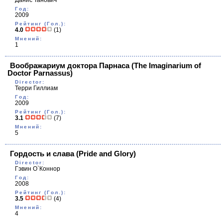
Данис Танович
Год:
2009
Рейтинг (Гол.):
4.0
(1)
Мнений:
1
Воображариум доктора Парнаса
(The Imaginarium of
Doctor Parnassus)
Director:
Терри Гиллиам
Год:
2009
Рейтинг (Гол.):
3.1
(7)
Мнений:
5
Гордость и слава
(Pride and Glory)
Director:
Гэвин О`Коннор
Год:
2008
Рейтинг (Гол.):
3.5
(4)
Мнений:
4