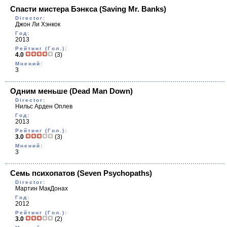
Спасти мистера Бэнкса
(Saving Mr. Banks)
Director:
Джон Ли Хэнкок
Год:
2013
Рейтинг (Гол.):
4.0
(3)
Мнений:
3
Одним меньше
(Dead Man Down)
Director:
Нильс Арден Оплев
Год:
2013
Рейтинг (Гол.):
3.0
(3)
Мнений:
3
Семь психопатов
(Seven Psychopaths)
Director:
Мартин МакДонах
Год:
2012
Рейтинг (Гол.):
3.0
(2)