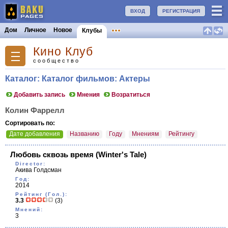
ВХОД
РЕГИСТРАЦИЯ
Дом
Личное
Новое
Клубы
Кино Клуб
сообщество
Каталог: Каталог фильмов: Актеры
Добавить запись
Мнения
Возратиться
Колин Фаррелл
Сортировать по:
Дате добавления
Названию
Году
Мнениям
Рейтингу
Любовь сквозь время
(Winter's Tale)
Director:
Акива Голдсман
Год:
2014
Рейтинг (Гол.):
3.3
(3)
Мнений:
3