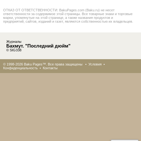
ОТКАЗ ОТ ОТВЕТСТВЕННОСТИ: BakuPages.com (Baku.ru) не несет
ответственности за содержимое этой страницы. Все товарные знаки и торговые
марки, упомянутые на этой странице, а также названия продуктов и
предприятий, сайтов, изданий и газет, являются собственностью их владельцев.
Журналы
Бахмут. "Последний дюйм"
© SIG338
© 1998-2026 Baku Pages™. Все права защищены •
Условия
•
Конфиденциальность
•
Контакты