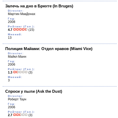
Залечь на дно в Брюгге
(In Bruges)
Director:
Мартин МакДонах
Год:
2008
Рейтинг (Гол.):
4.7
(15)
Мнений:
13
Полиция Майами: Отдел нравов
(Miami Vice)
Director:
Майкл Манн
Год:
2006
Рейтинг (Гол.):
1.3
(3)
Мнений:
3
Спроси у пыли
(Ask the Dust)
Director:
Роберт Таун
Год:
2006
Рейтинг (Гол.):
2.7
(3)