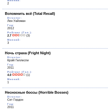
Мнений:
2
Вспомнить всё
(Total Recall)
Director:
Лен Уайзман
Год:
2012
Рейтинг (Гол.):
2.7
(3)
Мнений:
3
Ночь страха
(Fright Night)
Director:
Крэйг Гиллеспи
Год:
2011
Рейтинг (Гол.):
4.0
(1)
Мнений:
1
Несносные боссы
(Horrible Bosses)
Director:
Сет Гордон
Год:
2011