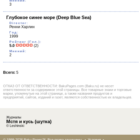
Мнений:
3
Глубокое синее море
(Deep Blue Sea)
Director:
Ренни Харлин
Год:
1999
Рейтинг (Гол.):
5.0
(2)
Мнений:
2
Всего:
5
ОТКАЗ ОТ ОТВЕТСТВЕННОСТИ: BakuPages.com (Baku.ru) не несет
ответственности за содержимое этой страницы. Все товарные знаки и торговые
марки, упомянутые на этой странице, а также названия продуктов и
предприятий, сайтов, изданий и газет, являются собственностью их владельцев.
Журналы
Мстя и кусь (шутка)
© Leshinski
© 1998-2026 Baku Pages™. Все права защищены •
Условия
•