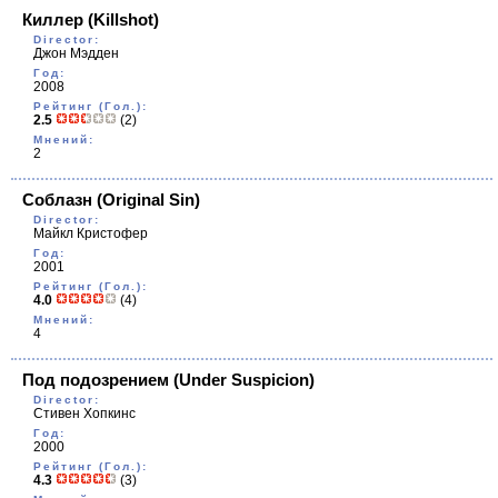
Киллер
(Killshot)
Director:
Джон Мэдден
Год:
2008
Рейтинг (Гол.):
2.5
(2)
Мнений:
2
Соблазн
(Original Sin)
Director:
Майкл Кристофер
Год:
2001
Рейтинг (Гол.):
4.0
(4)
Мнений:
4
Под подозрением
(Under Suspicion)
Director:
Стивен Хопкинс
Год:
2000
Рейтинг (Гол.):
4.3
(3)