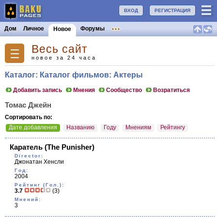
ВХОД
РЕГИСТРАЦИЯ
Дом
Личное
Форумы
Новое
Весь сайт
новое за 24 часа
Каталог: Каталог фильмов: Актеры
Добавить запись
Мнения
Сообщество
Возратиться
Томас Джейн
Сортировать по:
Дате добавления
Названию
Году
Мнениям
Рейтингу
Каратель
(The Punisher)
Director:
Джонатан Хенсли
Год:
2004
Рейтинг (Гол.):
3.7
(3)
Мнений:
3