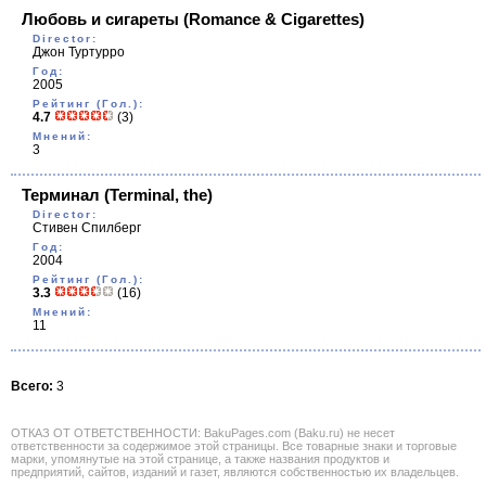
Любовь и сигареты
(Romance & Cigarettes)
Director:
Джон Туртурро
Год:
2005
Рейтинг (Гол.):
4.7
(3)
Мнений:
3
Терминал
(Terminal, the)
Director:
Стивен Спилберг
Год:
2004
Рейтинг (Гол.):
3.3
(16)
Мнений:
11
Всего:
3
ОТКАЗ ОТ ОТВЕТСТВЕННОСТИ: BakuPages.com (Baku.ru) не несет
ответственности за содержимое этой страницы. Все товарные знаки и торговые
марки, упомянутые на этой странице, а также названия продуктов и
предприятий, сайтов, изданий и газет, являются собственностью их владельцев.