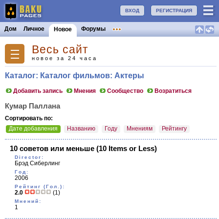
ВХОД
РЕГИСТРАЦИЯ
Дом
Личное
Форумы
Новое
Весь сайт
новое за 24 часа
Каталог: Каталог фильмов: Актеры
Добавить запись
Мнения
Сообщество
Возратиться
Кумар Паллана
Сортировать по:
Дате добавления
Названию
Году
Мнениям
Рейтингу
10 советов или меньше
(10 Items or Less)
Director:
Брэд Сиберлинг
Год:
2006
Рейтинг (Гол.):
2.0
(1)
Мнений:
1