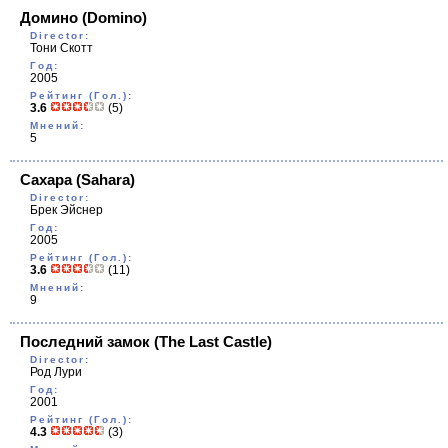
Домино
(Domino)
Director:
Тони Скотт
Год:
2005
Рейтинг (Гол.):
3.6
(5)
Мнений:
5
Сахара
(Sahara)
Director:
Брек Эйснер
Год:
2005
Рейтинг (Гол.):
3.6
(11)
Мнений:
9
Последний замок
(The Last Castle)
Director:
Род Лури
Год:
2001
Рейтинг (Гол.):
4.3
(3)