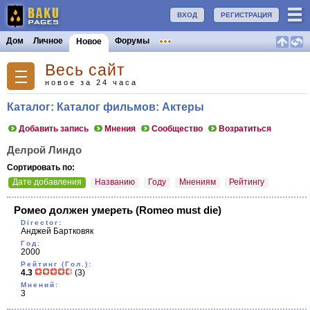
ВХОД
РЕГИСТРАЦИЯ
Дом
Личное
Форумы
Новое
Весь сайт
новое за 24 часа
Каталог: Каталог фильмов: Актеры
Добавить запись
Мнения
Сообщество
Возратиться
Делрой Линдо
Сортировать по:
Дате добавления
Названию
Году
Мнениям
Рейтингу
Ромео должен умереть
(Romeo must die)
Director:
Анджей Бартковяк
Год:
2000
Рейтинг (Гол.):
4.3
(3)
Мнений:
3