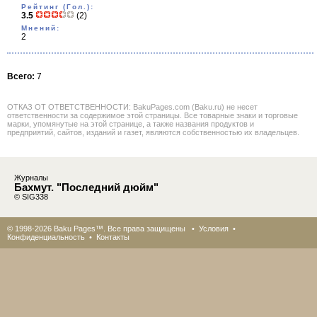
Рейтинг (Гол.):
3.5
(2)
Мнений:
2
Всего:
7
ОТКАЗ ОТ ОТВЕТСТВЕННОСТИ: BakuPages.com (Baku.ru) не несет
ответственности за содержимое этой страницы. Все товарные знаки и торговые
марки, упомянутые на этой странице, а также названия продуктов и
предприятий, сайтов, изданий и газет, являются собственностью их владельцев.
Журналы
Бахмут. "Последний дюйм"
© SIG338
© 1998-2026 Baku Pages™. Все права защищены •
Условия
•
Конфиденциальность
•
Контакты