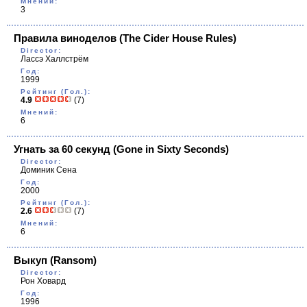
Мнений:
3
Правила виноделов
(The Cider House Rules)
Director:
Лассэ Халлстрём
Год:
1999
Рейтинг (Гол.):
4.9
(7)
Мнений:
6
Угнать за 60 секунд
(Gone in Sixty Seconds)
Director:
Доминик Сена
Год:
2000
Рейтинг (Гол.):
2.6
(7)
Мнений:
6
Выкуп
(Ransom)
Director:
Рон Ховард
Год:
1996