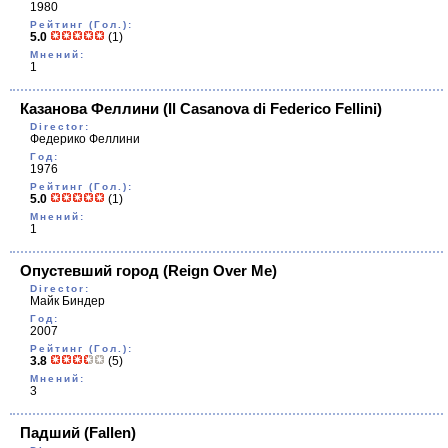
1980
Рейтинг (Гол.):
5.0
(1)
Мнений:
1
Казанова Феллини
(Il Casanova di Federico Fellini)
Director:
Федерико Феллини
Год:
1976
Рейтинг (Гол.):
5.0
(1)
Мнений:
1
Опустевший город
(Reign Over Me)
Director:
Майк Биндер
Год:
2007
Рейтинг (Гол.):
3.8
(5)
Мнений:
3
Падший
(Fallen)