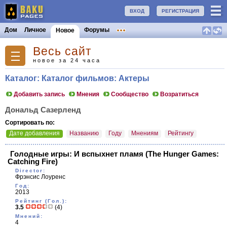
ВХОД
РЕГИСТРАЦИЯ
Дом
Личное
Форумы
Новое
Весь сайт
новое за 24 часа
Каталог: Каталог фильмов: Актеры
Добавить запись
Мнения
Сообщество
Возратиться
Дональд Сазерленд
Сортировать по:
Дате добавления
Названию
Году
Мнениям
Рейтингу
Голодные игры: И вспыхнет пламя
(The Hunger Games:
Catching Fire)
Director:
Фрэнсис Лоуренс
Год:
2013
Рейтинг (Гол.):
3.5
(4)
Мнений:
4