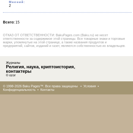
Мнений:
2
Всего:
15
ОТКАЗ ОТ ОТВЕТСТВЕННОСТИ: BakuPages.com (Baku.ru) не несет
ответственности за содержимое этой страницы. Все товарные знаки и торговые
марки, упомянутые на этой странице, а также названия продуктов и
предприятий, сайтов, изданий и газет, являются собственностью их владельцев.
Журналы
Религия, наука, криптоистория,
контактеры
© ozor
© 1998-2026 Baku Pages™. Все права защищены •
Условия
•
Конфиденциальность
•
Контакты