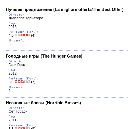
Лучшее предложение
(La migliore offerta/The Best Offer)
Director:
Джузеппе Торнаторе
Год:
2013
Рейтинг (Гол.):
4.5
(4)
Мнений:
3
Голодные игры
(The Hunger Games)
Director:
Гари Росс
Год:
2012
Рейтинг (Гол.):
3.0
(7)
Мнений:
5
Несносные боссы
(Horrible Bosses)
Director:
Сет Гордон
Год:
2011
Рейтинг (Гол.):
3.8
(5)