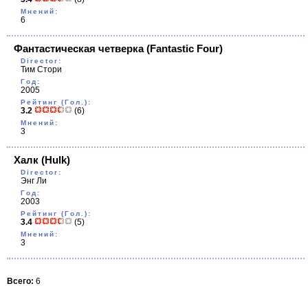
Мнений:
6
Фантастическая четверка
(Fantastic Four)
Director:
Тим Стори
Год:
2005
Рейтинг (Гол.):
3.2
(6)
Мнений:
3
Халк
(Hulk)
Director:
Энг Ли
Год:
2003
Рейтинг (Гол.):
3.4
(5)
Мнений:
3
Всего:
6