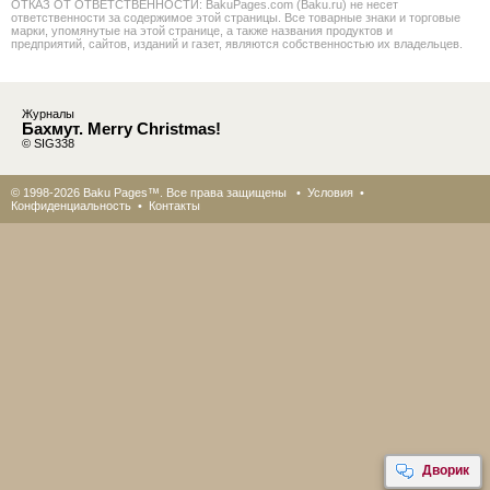
ОТКАЗ ОТ ОТВЕТСТВЕННОСТИ: BakuPages.com (Baku.ru) не несет
ответственности за содержимое этой страницы. Все товарные знаки и торговые
марки, упомянутые на этой странице, а также названия продуктов и
предприятий, сайтов, изданий и газет, являются собственностью их владельцев.
Журналы
Бахмут. Merry Christmas!
© SIG338
© 1998-2026 Baku Pages™. Все права защищены •
Условия
•
Конфиденциальность
•
Контакты
Дворик