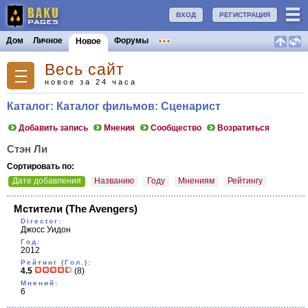
ВХОД
РЕГИСТРАЦИЯ
Дом
Личное
Форумы
Новое
Весь сайт
новое за 24 часа
Каталог: Каталог фильмов: Сценарист
Добавить запись
Мнения
Сообщество
Возратиться
Стэн Ли
Сортировать по:
Дате добавления
Названию
Году
Мнениям
Рейтингу
Мстители
(The Avengers)
Director:
Джосс Уидон
Год:
2012
Рейтинг (Гол.):
4.5
(8)
Мнений:
6