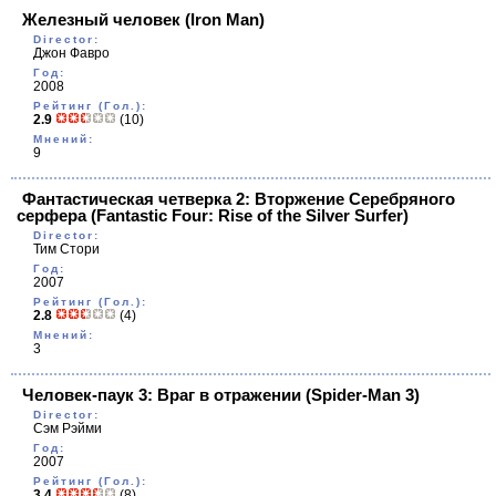
Железный человек
(Iron Man)
Director:
Джон Фавро
Год:
2008
Рейтинг (Гол.):
2.9
(10)
Мнений:
9
Фантастическая четверка 2: Вторжение Серебряного
серфера
(Fantastic Four: Rise of the Silver Surfer)
Director:
Тим Стори
Год:
2007
Рейтинг (Гол.):
2.8
(4)
Мнений:
3
Человек-паук 3: Враг в отражении
(Spider-Man 3)
Director:
Сэм Рэйми
Год:
2007
Рейтинг (Гол.):
3.4
(8)