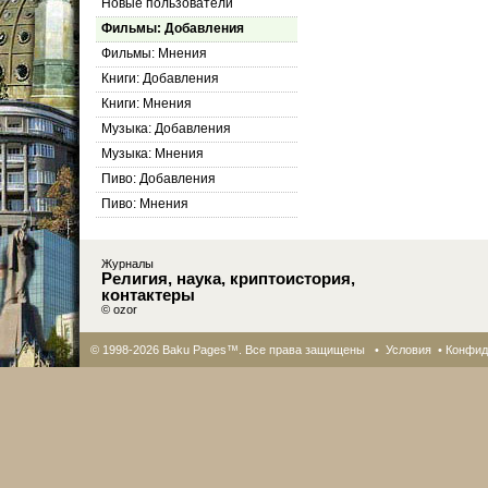
Новые пользователи
Фильмы: Добавления
Фильмы: Мнения
Книги: Добавления
Книги: Мнения
Музыка: Добавления
Музыка: Мнения
Пиво: Добавления
Пиво: Мнения
Журналы
Религия, наука, криптоистория,
контактеры
© ozor
© 1998-2026 Baku Pages™. Все права защищены •
Условия
•
Конфид