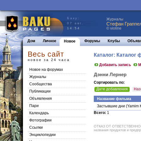
Баку:
Журналы
Стефан Граппел
07 авг.
© violine
14:54
Дом
Личное
Форумы
Клубы
Объяв
Новое
Весь сайт
Каталог: Каталог
новое за 24 часа
Добавить запись
М
Новое на форумах
Дэнни Лернер
Журналы
Сортировать по:
Сообщества
Дате добавления
Наз
Публикации
Объявления
Название фильма
Пари
Застывшие дни
(Yamim K
Всего:
1
Календарь
Фотографии
ОТКАЗ ОТ ОТВЕТСТВЕННОСТИ: 
Ссылки
названия продуктов и предпр
Энциклопедии