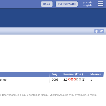
руccкий
ВХОД
РЕГИСТРАЦИЯ
english
Год
Рейтинг (Гол.)
Мнений
ернер
2005
3.0
(1)
1
се товарные знаки и торговые марки, упомянутые на этой странице, а также