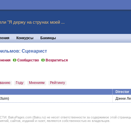
ли "Я держу на струнах моей ...
ления
Конкурсы
Бакинцы
 фильмов: Сценарист
нения
Сообщество
Возратиться
ванию
Году
Мнениям
Рейтингу
Director
fuim)
Дэнни Л
BakuPages.com (Baku.ru) не несет ответственности за содержимое этой страницы. В
иятий, сайтов, изданий и газет, являются собственностью их владельцев.