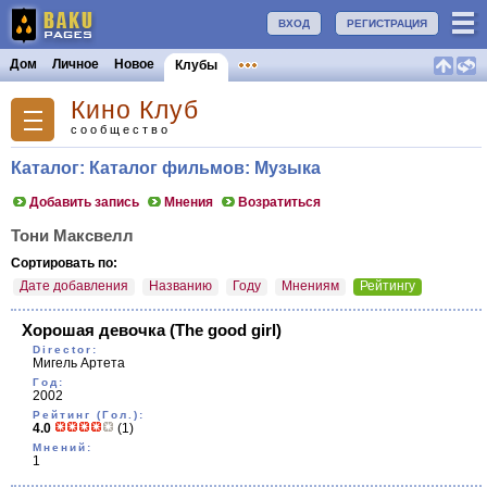
ВХОД
РЕГИСТРАЦИЯ
Дом
Личное
Новое
Клубы
Кино Клуб
сообщество
Каталог: Каталог фильмов: Музыка
Добавить запись
Мнения
Возратиться
Тони Максвелл
Сортировать по:
Дате добавления
Названию
Году
Мнениям
Рейтингу
Хорошая девочка
(The good girl)
Director:
Мигель Артета
Год:
2002
Рейтинг (Гол.):
4.0
(1)
Мнений:
1