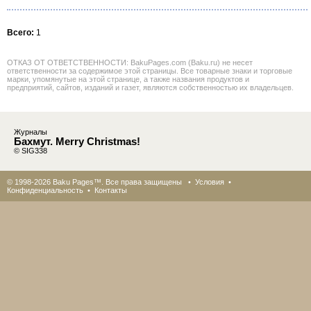
Всего:
1
ОТКАЗ ОТ ОТВЕТСТВЕННОСТИ: BakuPages.com (Baku.ru) не несет
ответственности за содержимое этой страницы. Все товарные знаки и торговые
марки, упомянутые на этой странице, а также названия продуктов и
предприятий, сайтов, изданий и газет, являются собственностью их владельцев.
Журналы
Бахмут. Merry Christmas!
© SIG338
© 1998-2026 Baku Pages™. Все права защищены •
Условия
•
Конфиденциальность
•
Контакты