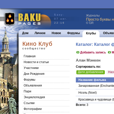
Баку:
Журналы
Просто буквы н
07 авг.
© GR
22:16
Дом
Личное
Новое
Форумы
Объяв
Клубы
Кино Клуб
Каталог: Каталог
сообщество
Добавить запись
М
Главная
Алан Мэнкен
Новости и статьи
Сортировать по:
Участники
Дате добавления
Наз
Дни Рождения
Форумы
Название фильма
Объявления
Зачарованная
(Enchante
Пари
Ноэль
(Noel)
Энциклопедия
Красавица и чудовище
(
Cсылки
Всего:
3
Фотографии