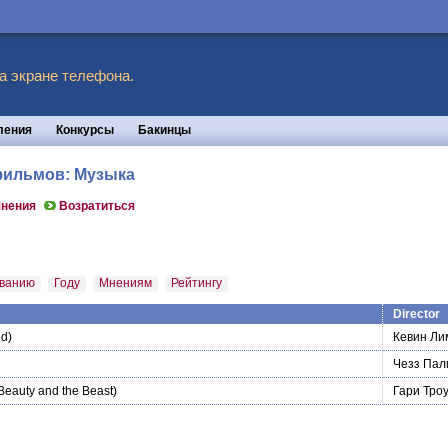
а экране телефона.
ления
Конкурсы
Бакинцы
 фильмов: Музыка
нения
Возратиться
ванию
Году
Мнениям
Рейтингу
Director
d)
Кевин Ли
Чезз Пал
Beauty and the Beast)
Гари Троу