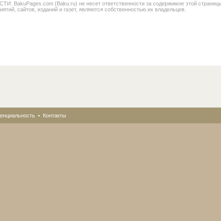
BakuPages.com (Baku.ru) не несет ответственности за содержимое этой страницы. В
иятий, сайтов, изданий и газет, являются собственностью их владельцев.
енциальность
•
Контакты