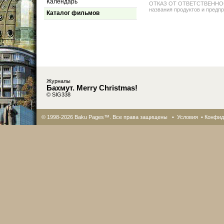
Календарь
ОТКАЗ ОТ ОТВЕТСТВЕННОСТИ: 
названия продуктов и предпр
Каталог фильмов
Журналы
Бахмут. Merry Christmas!
© SIG338
© 1998-2026 Baku Pages™. Все права защищены •
Условия
•
Конфид