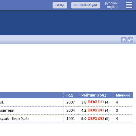
руccкий
ВХОД
РЕГИСТРАЦИЯ
english
Год
Рейтинг (Гол.)
Мнений
ма
2007
3.8
(4)
4
минтери
2004
4.2
(4)
3
сдэйл, Кирк Уайз
1991
5.0
(5)
4