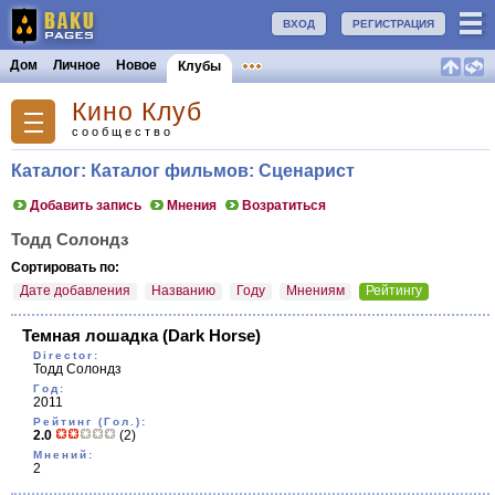
ВХОД
РЕГИСТРАЦИЯ
Дом
Личное
Новое
Клубы
Кино Клуб
сообщество
Каталог: Каталог фильмов: Сценарист
Добавить запись
Мнения
Возратиться
Тодд Солондз
Сортировать по:
Дате добавления
Названию
Году
Мнениям
Рейтингу
Темная лошадка
(Dark Horse)
Director:
Тодд Солондз
Год:
2011
Рейтинг (Гол.):
2.0
(2)
Мнений:
2