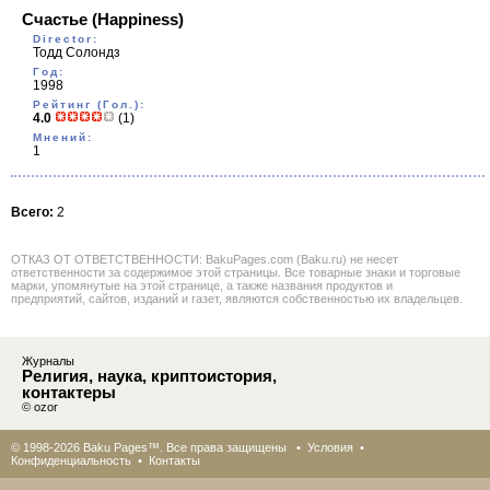
Счастье
(Happiness)
Director:
Тодд Солондз
Год:
1998
Рейтинг (Гол.):
4.0
(1)
Мнений:
1
Всего:
2
ОТКАЗ ОТ ОТВЕТСТВЕННОСТИ: BakuPages.com (Baku.ru) не несет
ответственности за содержимое этой страницы. Все товарные знаки и торговые
марки, упомянутые на этой странице, а также названия продуктов и
предприятий, сайтов, изданий и газет, являются собственностью их владельцев.
Журналы
Религия, наука, криптоистория,
контактеры
© ozor
© 1998-2026 Baku Pages™. Все права защищены •
Условия
•
Конфиденциальность
•
Контакты