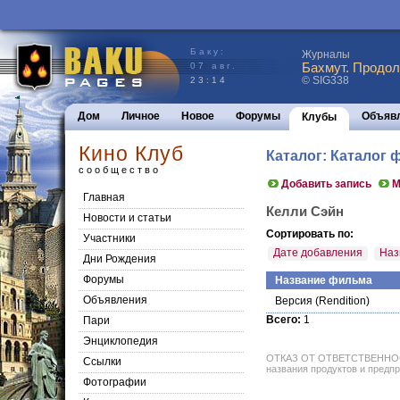
Баку:
Журналы
Бахмут. Продол
07 авг.
© SIG338
23:14
Дом
Личное
Новое
Форумы
Объяв
Клубы
Кино Клуб
Каталог: Каталог
сообщество
Добавить запись
М
Главная
Келли Сэйн
Новости и статьи
Сортировать по:
Участники
Дате добавления
Наз
Дни Рождения
Форумы
Название фильма
Объявления
Версия
(Rendition)
Всего:
1
Пари
Энциклопедия
ОТКАЗ ОТ ОТВЕТСТВЕННОСТИ: 
Cсылки
названия продуктов и предпр
Фотографии