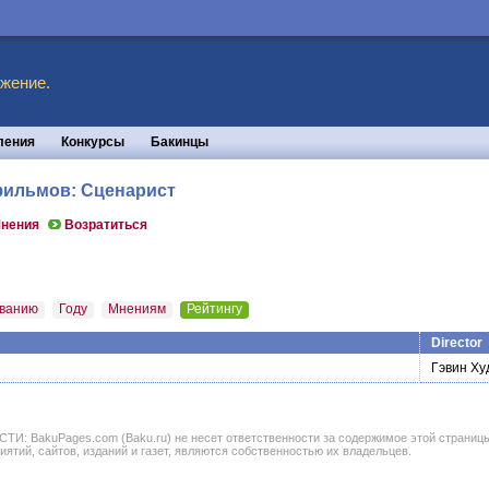
жение.
ления
Конкурсы
Бакинцы
 фильмов: Сценарист
нения
Возратиться
ванию
Году
Мнениям
Рейтингу
Director
Гэвин Ху
BakuPages.com (Baku.ru) не несет ответственности за содержимое этой страницы. В
иятий, сайтов, изданий и газет, являются собственностью их владельцев.