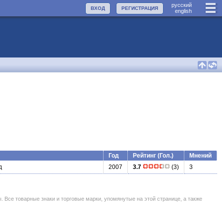
руccкий
ВХОД
РЕГИСТРАЦИЯ
english
Год
Рейтинг (Гол.)
Мнений
д
2007
3.7
(3)
3
се товарные знаки и торговые марки, упомянутые на этой странице, а также