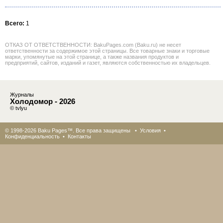
Всего:
1
ОТКАЗ ОТ ОТВЕТСТВЕННОСТИ: BakuPages.com (Baku.ru) не несет
ответственности за содержимое этой страницы. Все товарные знаки и торговые
марки, упомянутые на этой странице, а также названия продуктов и
предприятий, сайтов, изданий и газет, являются собственностью их владельцев.
Журналы
Холодомор - 2026
© tvlyu
© 1998-2026 Baku Pages™. Все права защищены •
Условия
•
Конфиденциальность
•
Контакты