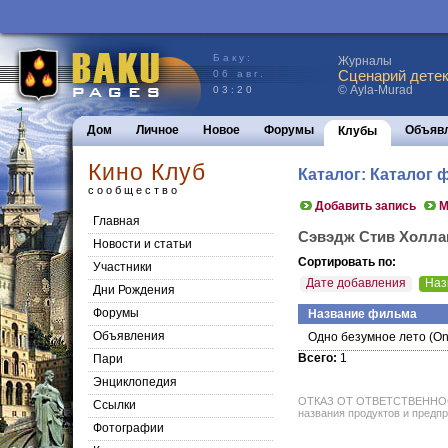
Баку:
Журналы
Сценарий детек
06 авг.
© Ayla-Murad
03:20
Дом
Личное
Новое
Форумы
Объяв
Клубы
Кино Клуб
Каталог: Каталог
сообщество
Добавить запись
М
Главная
Сэвэдж Стив Холла
Новости и статьи
Сортировать по:
Участники
Дате добавления
Наз
Дни Рождения
Форумы
Название фильма
Объявления
Одно безумное лето
(On
Всего:
1
Пари
Энциклопедия
ОТКАЗ ОТ ОТВЕТСТВЕННОСТИ: 
Cсылки
названия продуктов и предпр
Фотографии