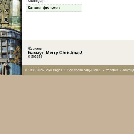
Календарь
Каталог фильмов
Журналы
Бахмут. Merry Christmas!
© SIG338
© 1998-2026 Baku Pages™. Все права защищены •
Условия
•
Конфид