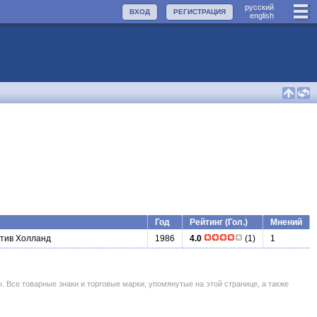
руccкий
ВХОД
РЕГИСТРАЦИЯ
english
Год
Рейтинг (Гол.)
Мнений
тив Холланд
1986
4.0
(1)
1
се товарные знаки и торговые марки, упомянутые на этой странице, а также