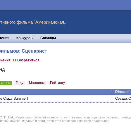
тивного фильма "Американская...
ления
Конкурсы
Бакинцы
 фильмов: Сценарист
нения
Возратиться
нд
ванию
Году
Мнениям
Рейтингу
Director
e Crazy Summer)
Сэвэдж С
BakuPages.com (Baku.ru) не несет ответственности за содержимое этой страницы. В
иятий, сайтов, изданий и газет, являются собственностью их владельцев.