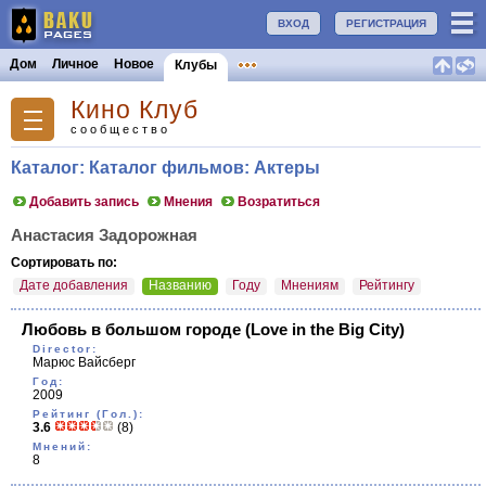
ВХОД
РЕГИСТРАЦИЯ
Дом
Личное
Новое
Клубы
Кино Клуб
сообщество
Каталог: Каталог фильмов: Актеры
Добавить запись
Мнения
Возратиться
Анастасия Задорожная
Сортировать по:
Дате добавления
Названию
Году
Мнениям
Рейтингу
Любовь в большом городе
(Love in the Big City)
Director:
Марюс Вайсберг
Год:
2009
Рейтинг (Гол.):
3.6
(8)
Мнений:
8