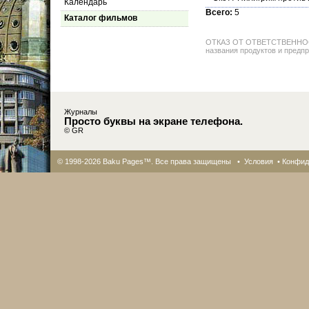
Календарь
Всего:
5
Каталог фильмов
ОТКАЗ ОТ ОТВЕТСТВЕННОСТИ: 
названия продуктов и предпр
Журналы
Просто буквы на экране телефона.
© GR
© 1998-2026 Baku Pages™. Все права защищены •
Условия
•
Конфид