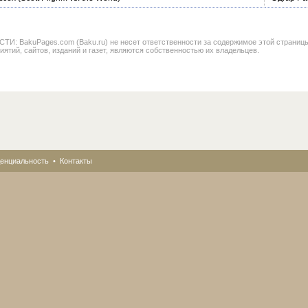
BakuPages.com (Baku.ru) не несет ответственности за содержимое этой страницы. В
иятий, сайтов, изданий и газет, являются собственностью их владельцев.
енциальность
•
Контакты