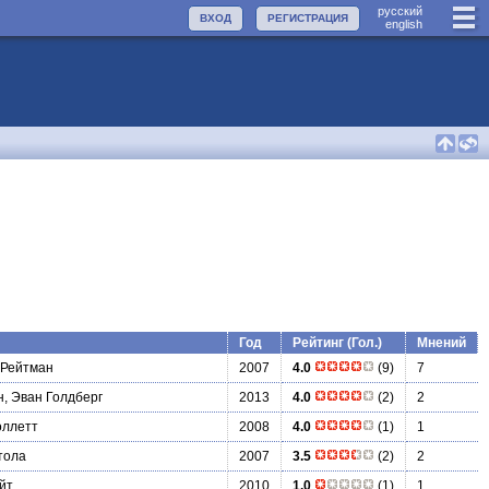
руccкий
ВХОД
РЕГИСТРАЦИЯ
english
Год
Рейтинг (Гол.)
Мнений
 Рейтман
2007
4.0
(9)
7
н, Эван Голдберг
2013
4.0
(2)
2
оллетт
2008
4.0
(1)
1
тола
2007
3.5
(2)
2
йт
2010
1.0
(1)
1