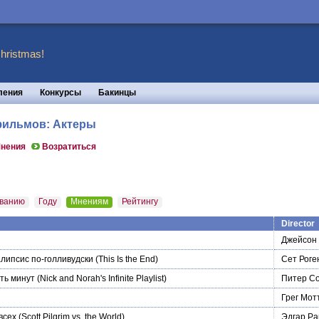
hristmas!
ления
Конкурсы
Бакинцы
 фильмов: Актеры
нения
Возратиться
ванию
Году
Мнениям
Рейтингу
Director
Джейсон
алипсис по-голливудски
(This Is the End)
Сет Роге
ть минут
(Nick and Norah's Infinite Playlist)
Питер С
Грег Мот
всех
(Scott Pilgrim vs. the World)
Эдгар Ра