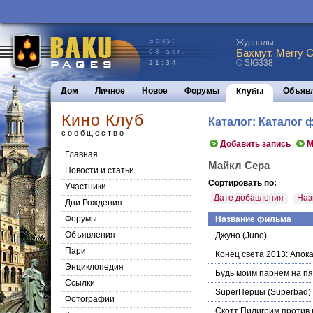
Баку:
Журналы
Бахмут. Merry C
08 авг.
© SIG338
21:34
Дом
Личное
Новое
Форумы
Объяв
Клубы
Кино Клуб
Каталог: Каталог
сообщество
Добавить запись
М
Главная
Майкл Сера
Новости и статьи
Сортировать по:
Участники
Дате добавления
Наз
Дни Рождения
Форумы
Название фильма
Объявления
Джуно
(Juno)
Пари
Конец света 2013: Апок
Энциклопедия
Будь моим парнем на пя
Cсылки
SuperПерцы
(Superbad)
Фотографии
Скотт Пилигрим против 