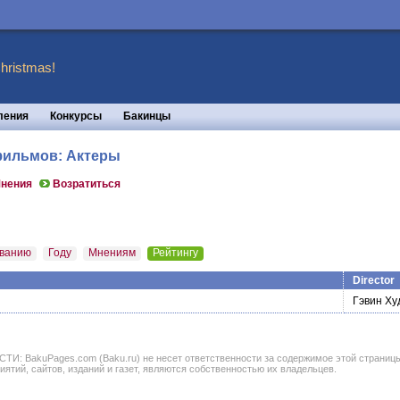
hristmas!
ления
Конкурсы
Бакинцы
 фильмов: Актеры
нения
Возратиться
ванию
Году
Мнениям
Рейтингу
Director
Гэвин Ху
BakuPages.com (Baku.ru) не несет ответственности за содержимое этой страницы. В
иятий, сайтов, изданий и газет, являются собственностью их владельцев.