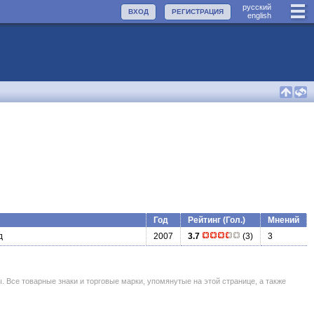
руccкий
ВХОД
РЕГИСТРАЦИЯ
english
Год
Рейтинг (Гол.)
Мнений
д
2007
3.7
(3)
3
се товарные знаки и торговые марки, упомянутые на этой странице, а также