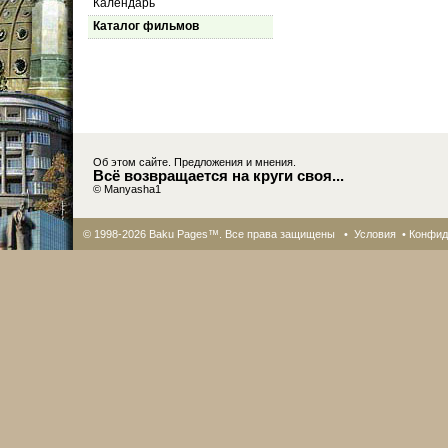
Календарь
Каталог фильмов
Об этом сайте. Предложения и мнения.
Всё возвращается на круги своя...
© Manyasha1
© 1998-2026 Baku Pages™. Все права защищены •
Условия
•
Конфид