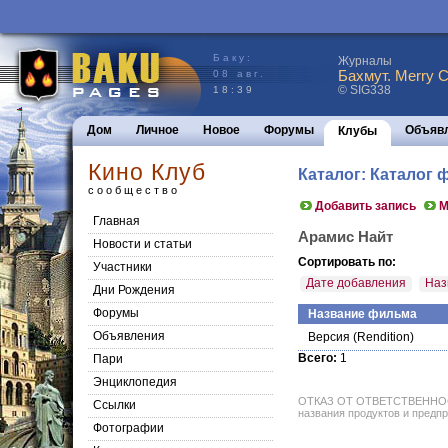
Баку:
Журналы
Бахмут. Merry C
08 авг.
© SIG338
18:39
Дом
Личное
Новое
Форумы
Объяв
Клубы
Кино Клуб
Каталог: Каталог
сообщество
Добавить запись
М
Главная
Арамис Найт
Новости и статьи
Сортировать по:
Участники
Дате добавления
Наз
Дни Рождения
Форумы
Название фильма
Объявления
Версия
(Rendition)
Всего:
1
Пари
Энциклопедия
ОТКАЗ ОТ ОТВЕТСТВЕННОСТИ: 
Cсылки
названия продуктов и предпр
Фотографии