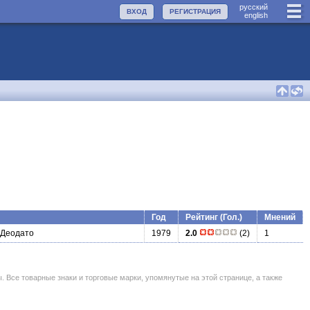
руccкий
ВХОД
РЕГИСТРАЦИЯ
english
Год
Рейтинг (Гол.)
Мнений
 Деодато
1979
2.0
(2)
1
се товарные знаки и торговые марки, упомянутые на этой странице, а также