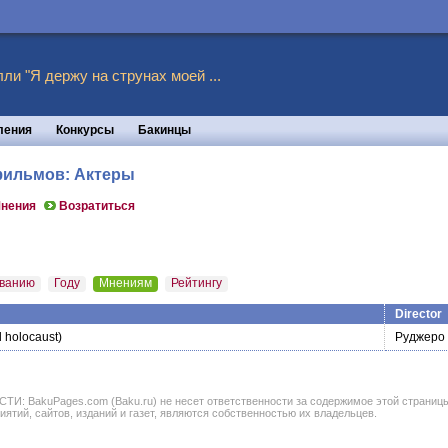
ли "Я держу на струнах моей ...
ления
Конкурсы
Бакинцы
 фильмов: Актеры
нения
Возратиться
ванию
Году
Мнениям
Рейтингу
Director
 holocaust)
Руджеро
BakuPages.com (Baku.ru) не несет ответственности за содержимое этой страницы. В
иятий, сайтов, изданий и газет, являются собственностью их владельцев.