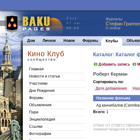
Баку:
Журналы
Стефан Граппел
07 авг.
© violine
00:03
Дом
Личное
Новое
Форумы
Объяв
Клубы
Кино Клуб
Каталог: Каталог
сообщество
Добавить запись
М
Главная
Роберт Керман
Новости и статьи
Сортировать по:
Участники
Дате добавления
Наз
Дни Рождения
Форумы
Название фильма
Объявления
Ад каннибалов
(Cannibal
Всего:
1
Пари
Энциклопедия
ОТКАЗ ОТ ОТВЕТСТВЕННОСТИ: 
Cсылки
названия продуктов и предпр
Фотографии