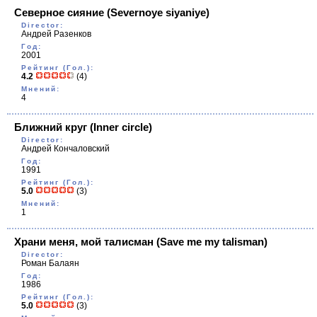
Северное сияние
(Severnoye siyaniye)
Director:
Андрей Разенков
Год:
2001
Рейтинг (Гол.):
4.2
(4)
Мнений:
4
Ближний круг
(Inner circle)
Director:
Андрей Кончаловский
Год:
1991
Рейтинг (Гол.):
5.0
(3)
Мнений:
1
Храни меня, мой талисман
(Save me my talisman)
Director:
Роман Балаян
Год:
1986
Рейтинг (Гол.):
5.0
(3)