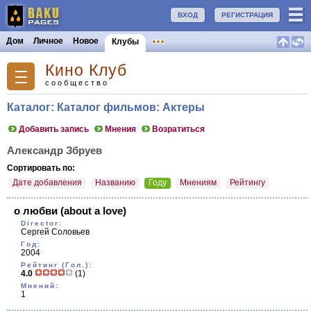
ВХОД
РЕГИСТРАЦИЯ
Дом
Личное
Новое
Клубы
Кино Клуб
сообщество
Каталог: Каталог фильмов: Актеры
Добавить запись
Мнения
Возратиться
Александр Збруев
Сортировать по:
Дате добавления
Названию
Году
Мнениям
Рейтингу
о любви
(about a love)
Director:
Сергей Соловьев
Год:
2004
Рейтинг (Гол.):
4.0
(1)
Мнений:
1