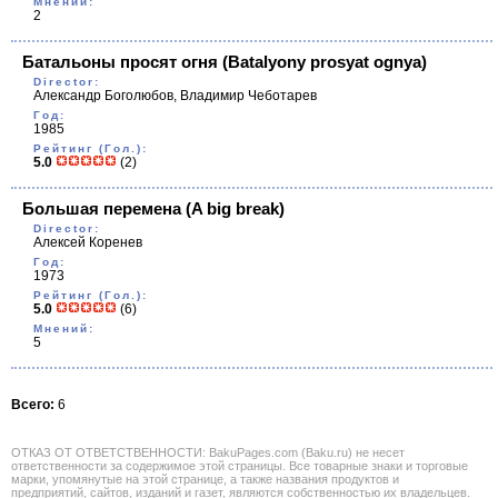
Мнений:
2
Батальоны просят огня
(Batalyony prosyat ognya)
Director:
Александр Боголюбов, Владимир Чеботарев
Год:
1985
Рейтинг (Гол.):
5.0
(2)
Большая перемена
(A big break)
Director:
Алексей Коренев
Год:
1973
Рейтинг (Гол.):
5.0
(6)
Мнений:
5
Всего:
6
ОТКАЗ ОТ ОТВЕТСТВЕННОСТИ: BakuPages.com (Baku.ru) не несет
ответственности за содержимое этой страницы. Все товарные знаки и торговые
марки, упомянутые на этой странице, а также названия продуктов и
предприятий, сайтов, изданий и газет, являются собственностью их владельцев.