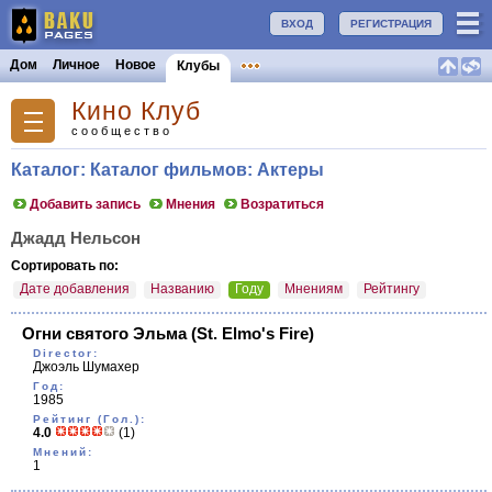
ВХОД
РЕГИСТРАЦИЯ
Дом
Личное
Новое
Клубы
Кино Клуб
сообщество
Каталог: Каталог фильмов: Актеры
Добавить запись
Мнения
Возратиться
Джадд Нельсон
Сортировать по:
Дате добавления
Названию
Году
Мнениям
Рейтингу
Огни святого Эльма
(St. Elmo's Fire)
Director:
Джоэль Шумахер
Год:
1985
Рейтинг (Гол.):
4.0
(1)
Мнений:
1