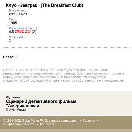
Клуб «Завтрак»
(The Breakfast Club)
Director:
Джон Хьюз
Год:
1985
Рейтинг (Гол.):
4.5
(2)
Мнений:
2
Всего:
2
ОТКАЗ ОТ ОТВЕТСТВЕННОСТИ: BakuPages.com (Baku.ru) не несет
ответственности за содержимое этой страницы. Все товарные знаки и торговые
марки, упомянутые на этой странице, а также названия продуктов и
предприятий, сайтов, изданий и газет, являются собственностью их владельцев.
Журналы
Сценарий детективного фильма
"Американская...
© Ayla-Murad
© 1998-2026 Baku Pages™. Все права защищены •
Условия
•
Конфиденциальность
•
Контакты