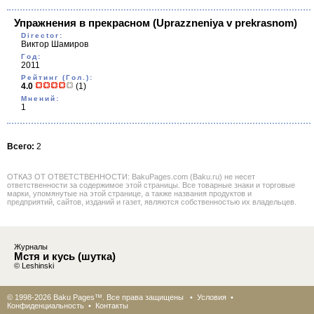
Упражнения в прекрасном
(Uprazzneniya v prekrasnom)
Director:
Виктор Шамиров
Год:
2011
Рейтинг (Гол.):
4.0
(1)
Мнений:
1
Всего:
2
ОТКАЗ ОТ ОТВЕТСТВЕННОСТИ: BakuPages.com (Baku.ru) не несет
ответственности за содержимое этой страницы. Все товарные знаки и торговые
марки, упомянутые на этой странице, а также названия продуктов и
предприятий, сайтов, изданий и газет, являются собственностью их владельцев.
Журналы
Мстя и кусь (шутка)
© Leshinski
© 1998-2026 Baku Pages™. Все права защищены •
Условия
•
Конфиденциальность
•
Контакты