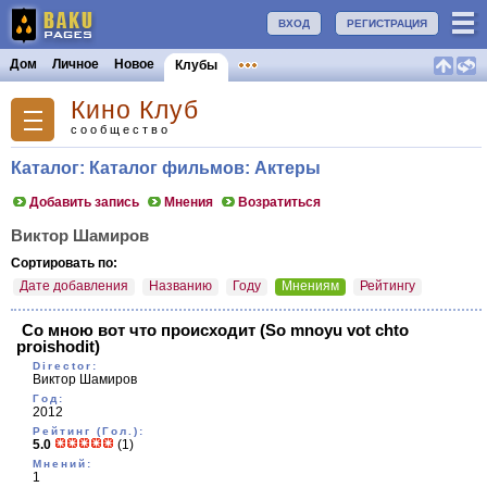
ВХОД
РЕГИСТРАЦИЯ
Дом
Личное
Новое
Клубы
Кино Клуб
сообщество
Каталог: Каталог фильмов: Актеры
Добавить запись
Мнения
Возратиться
Виктор Шамиров
Сортировать по:
Дате добавления
Названию
Году
Мнениям
Рейтингу
Со мною вот что происходит
(So mnoyu vot chto
proishodit)
Director:
Виктор Шамиров
Год:
2012
Рейтинг (Гол.):
5.0
(1)
Мнений:
1