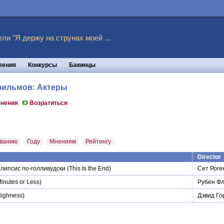
ли "Я держу на струнах моей ...
ления
Конкурсы
Бакинцы
 фильмов: Актеры
нения
Возратиться
ванию
Году
Мнениям
Рейтингу
Director
алипсис по-голливудски
(This Is the End)
Сет Роге
inutes or Less)
Рубен Ф
Highness)
Дэвид Го