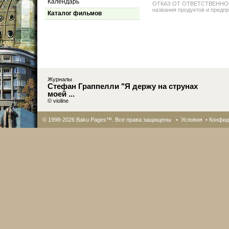
Календарь
ОТКАЗ ОТ ОТВЕТСТВЕННОСТИ: 
названия продуктов и предпр
Каталог фильмов
Журналы
Стефан Граппелли "Я держу на струнах
моей ...
© violine
© 1998-2026 Baku Pages™. Все права защищены •
Условия
•
Конфид