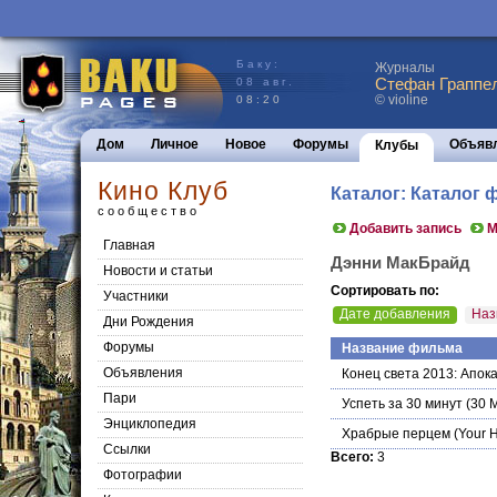
Баку:
Журналы
Стефан Граппел
08 авг.
© violine
08:20
Дом
Личное
Новое
Форумы
Объяв
Клубы
Кино Клуб
Каталог: Каталог
сообщество
Добавить запись
М
Главная
Дэнни МакБрайд
Новости и статьи
Сортировать по:
Участники
Дате добавления
Наз
Дни Рождения
Форумы
Название фильма
Объявления
Конец света 2013: Апок
Пари
Успеть за 30 минут
(30 M
Энциклопедия
Храбрые перцем
(Your 
Cсылки
Всего:
3
Фотографии