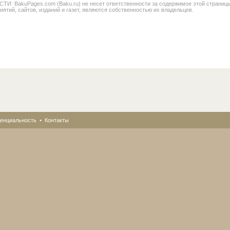
BakuPages.com (Baku.ru) не несет ответственности за содержимое этой страницы. В
иятий, сайтов, изданий и газет, являются собственностью их владельцев.
енциальность
•
Контакты