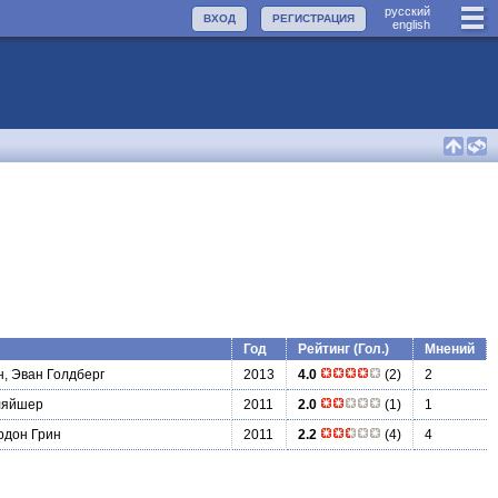
руccкий
ВХОД
РЕГИСТРАЦИЯ
english
Год
Рейтинг (Гол.)
Мнений
н, Эван Голдберг
2013
4.0
(2)
2
ляйшер
2011
2.0
(1)
1
рдон Грин
2011
2.2
(4)
4