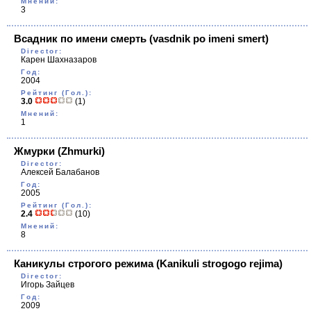
Мнений:
3
Всадник по имени смерть
(vasdnik po imeni smert)
Director:
Карен Шахназаров
Год:
2004
Рейтинг (Гол.):
3.0
(1)
Мнений:
1
Жмурки
(Zhmurki)
Director:
Алексей Балабанов
Год:
2005
Рейтинг (Гол.):
2.4
(10)
Мнений:
8
Каникулы строгого режима
(Kanikuli strogogo rejima)
Director:
Игорь Зайцев
Год:
2009