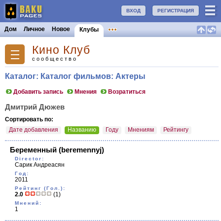
ВХОД
РЕГИСТРАЦИЯ
Дом
Личное
Новое
Клубы
Кино Клуб
сообщество
Каталог: Каталог фильмов: Актеры
Добавить запись
Мнения
Возратиться
Дмитрий Дюжев
Сортировать по:
Дате добавления
Названию
Году
Мнениям
Рейтингу
Беременный
(beremennyj)
Director:
Сарик Андреасян
Год:
2011
Рейтинг (Гол.):
2.0
(1)
Мнений:
1