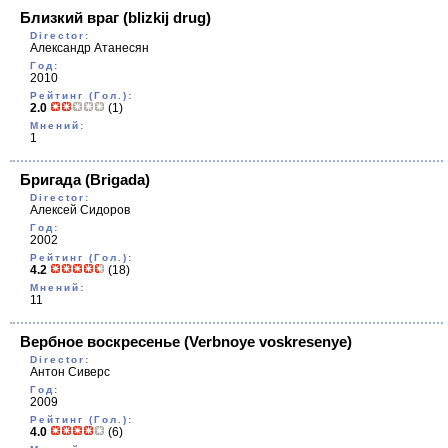
Близкий враг
(blizkij drug)
Director:
Александр Атанесян
Год:
2010
Рейтинг (Гол.):
2.0
(1)
Мнений:
1
Бригада
(Brigada)
Director:
Алексей Сидоров
Год:
2002
Рейтинг (Гол.):
4.2
(18)
Мнений:
11
Вербное воскресенье
(Verbnoye voskresenye)
Director:
Антон Сиверс
Год:
2009
Рейтинг (Гол.):
4.0
(6)