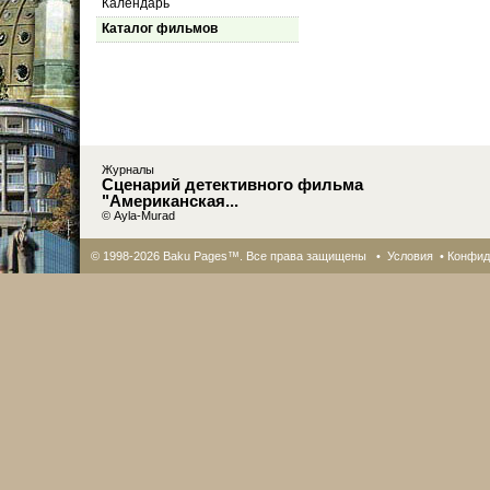
Календарь
Каталог фильмов
Журналы
Сценарий детективного фильма
"Американская...
© Ayla-Murad
© 1998-2026 Baku Pages™. Все права защищены •
Условия
•
Конфид