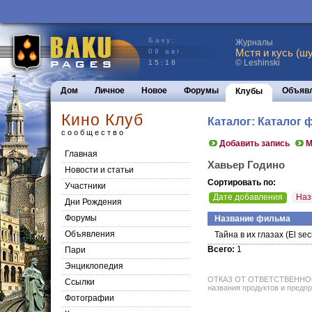
Баку:
Журналы
Мстя и кусь (шу
09 авг.
© Leshinski
15:18
Дом
Личное
Новое
Форумы
Объяв
Клубы
Кино Клуб
Каталог: Каталог
сообщество
Добавить запись
М
Главная
Хавьер Годино
Новости и статьи
Сортировать по:
Участники
Дате добавления
Наз
Дни Рождения
Форумы
Название фильма
Объявления
Тайна в их глазах
(El sec
Всего:
1
Пари
Энциклопедия
ОТКАЗ ОТ ОТВЕТСТВЕННОСТИ: 
Cсылки
названия продуктов и предпр
Фотографии