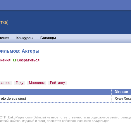
тка)
ления
Конкурсы
Бакинцы
 фильмов: Актеры
нения
Возратиться
ванию
Году
Мнениям
Рейтингу
Director
reto de sus ojos)
Хуан Хос
BakuPages.com (Baku.ru) не несет ответственности за содержимое этой страницы. В
иятий, сайтов, изданий и газет, являются собственностью их владельцев.