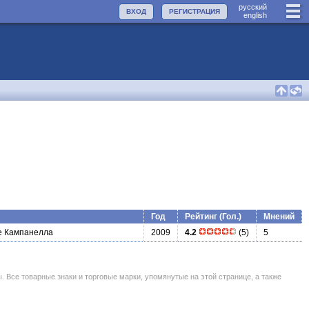
руccкий
ВХОД
РЕГИСТРАЦИЯ
english
Год
Рейтинг (Гол.)
Мнений
е Кампанелла
2009
4.2
(5)
5
се товарные знаки и торговые марки, упомянутые на этой странице, а также