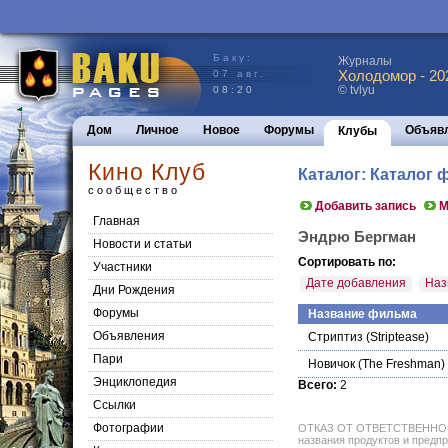
Баку:
Журналы
Холодомор - 20
07 авг.
© tvlyu
08:20
Дом
Личное
Новое
Форумы
Объяв
Клубы
Кино Клуб
Каталог: Каталог
сообщество
Добавить запись
М
Главная
Эндрю Бергман
Новости и статьи
Сортировать по:
Участники
Дате добавления
Наз
Дни Рождения
Форумы
Название фильма
Объявления
Стриптиз
(Striptease)
Пари
Новичок
(The Freshman)
Энциклопедия
Всего:
2
Cсылки
Фотографии
ОТКАЗ ОТ ОТВЕТСТВЕННОСТИ: 
названия продуктов и предпр