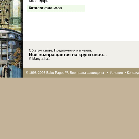
Календарь
Каталог фильмов
Об этом сайте. Предложения и мнения.
Всё возвращается на круги своя...
© Manyasha1
© 1998-2026 Baku Pages™. Все права защищены •
Условия
•
Конфид