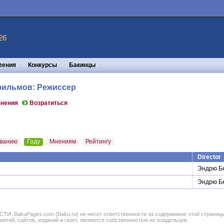
26
ления
Конкурсы
Бакинцы
 фильмов: Режиссер
нения
Возратиться
ванию
Году
Мнениям
Рейтингу
Director
Эндрю Б
Эндрю Б
BakuPages.com (Baku.ru) не несет ответственности за содержимое этой страницы. В
иятий, сайтов, изданий и газет, являются собственностью их владельцев.