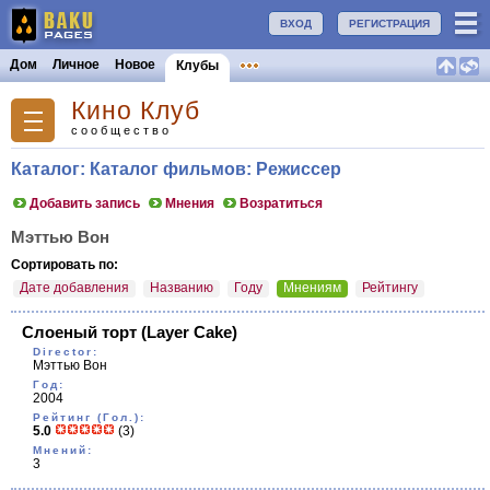
ВХОД
РЕГИСТРАЦИЯ
Дом
Личное
Новое
Клубы
Кино Клуб
сообщество
Каталог: Каталог фильмов: Режиссер
Добавить запись
Мнения
Возратиться
Мэттью Вон
Сортировать по:
Дате добавления
Названию
Году
Мнениям
Рейтингу
Слоеный торт
(Layer Cake)
Director:
Мэттью Вон
Год:
2004
Рейтинг (Гол.):
5.0
(3)
Мнений:
3