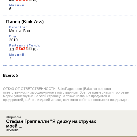
Мнений:
6
Пипец
(Kick-Ass)
Director:
Мэттью Вон
Год:
2010
Рейтинг (Гол.):
3.1
(8)
Мнений:
7
Всего:
5
ОТКАЗ ОТ ОТВЕТСТВЕННОСТИ: BakuPages.com (Baku.ru) не несет
ответственности за содержимое этой страницы. Все товарные знаки и торговые
марки, упомянутые на этой странице, а также названия продуктов и
предприятий, сайтов, изданий и газет, являются собственностью их владельцев.
Журналы
Стефан Граппелли "Я держу на струнах
моей ...
© violine