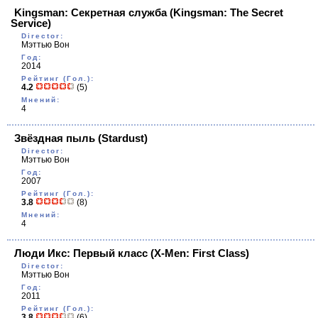
Kingsman: Секретная служба
(Kingsman: The Secret
Service)
Director:
Мэттью Вон
Год:
2014
Рейтинг (Гол.):
4.2
(5)
Мнений:
4
Звёздная пыль
(Stardust)
Director:
Мэттью Вон
Год:
2007
Рейтинг (Гол.):
3.8
(8)
Мнений:
4
Люди Икс: Первый класс
(X-Men: First Class)
Director:
Мэттью Вон
Год:
2011
Рейтинг (Гол.):
3.8
(6)