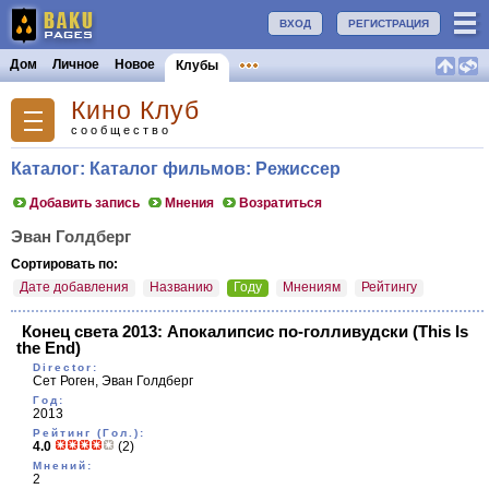
ВХОД
РЕГИСТРАЦИЯ
Дом
Личное
Новое
Клубы
Кино Клуб
сообщество
Каталог: Каталог фильмов: Режиссер
Добавить запись
Мнения
Возратиться
Эван Голдберг
Сортировать по:
Дате добавления
Названию
Году
Мнениям
Рейтингу
Конец света 2013: Апокалипсис по-голливудски
(This Is
the End)
Director:
Сет Роген, Эван Голдберг
Год:
2013
Рейтинг (Гол.):
4.0
(2)
Мнений:
2