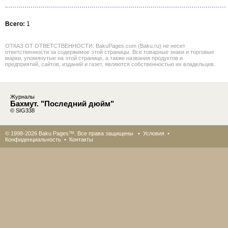
Всего:
1
ОТКАЗ ОТ ОТВЕТСТВЕННОСТИ: BakuPages.com (Baku.ru) не несет
ответственности за содержимое этой страницы. Все товарные знаки и торговые
марки, упомянутые на этой странице, а также названия продуктов и
предприятий, сайтов, изданий и газет, являются собственностью их владельцев.
Журналы
Бахмут. "Последний дюйм"
© SIG338
© 1998-2026 Baku Pages™. Все права защищены •
Условия
•
Конфиденциальность
•
Контакты