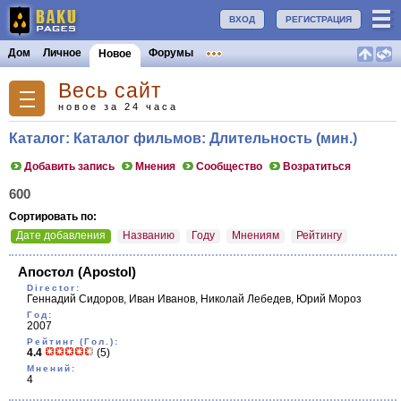
ВХОД
РЕГИСТРАЦИЯ
Дом
Личное
Форумы
Новое
Весь сайт
новое за 24 часа
Каталог: Каталог фильмов: Длительность (мин.)
Добавить запись
Мнения
Сообщество
Возратиться
600
Сортировать по:
Дате добавления
Названию
Году
Мнениям
Рейтингу
Апостол
(Apostol)
Director:
Геннадий Сидоров, Иван Иванов, Николай Лебедев, Юрий Мороз
Год:
2007
Рейтинг (Гол.):
4.4
(5)
Мнений:
4