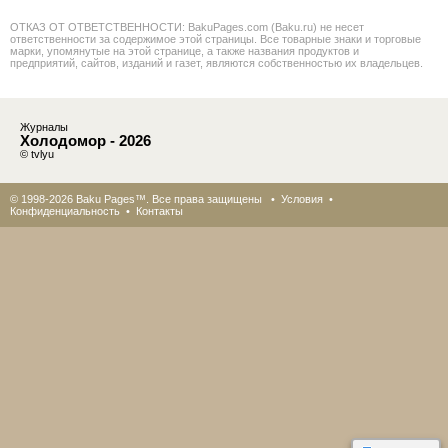
ОТКАЗ ОТ ОТВЕТСТВЕННОСТИ: BakuPages.com (Baku.ru) не несет
ответственности за содержимое этой страницы. Все товарные знаки и торговые
марки, упомянутые на этой странице, а также названия продуктов и
предприятий, сайтов, изданий и газет, являются собственностью их владельцев.
Журналы
Холодомор - 2026
© tvlyu
© 1998-2026 Baku Pages™. Все права защищены •
Условия
•
Конфиденциальность
•
Контакты