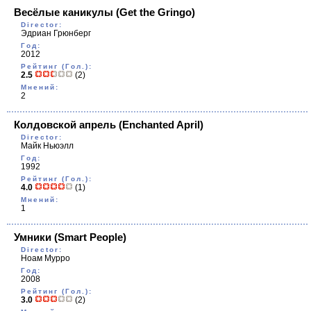
Весёлые каникулы
(Get the Gringo)
Director:
Эдриан Грюнберг
Год:
2012
Рейтинг (Гол.):
2.5
(2)
Мнений:
2
Колдовской апрель
(Enchanted April)
Director:
Майк Ньюэлл
Год:
1992
Рейтинг (Гол.):
4.0
(1)
Мнений:
1
Умники
(Smart People)
Director:
Ноам Мурро
Год:
2008
Рейтинг (Гол.):
3.0
(2)