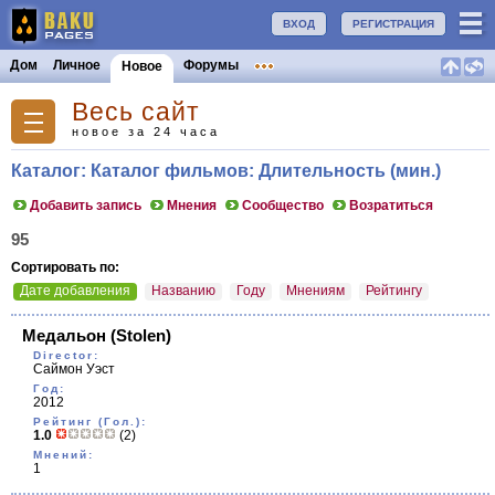
ВХОД
РЕГИСТРАЦИЯ
Дом
Личное
Форумы
Новое
Весь сайт
новое за 24 часа
Каталог: Каталог фильмов: Длительность (мин.)
Добавить запись
Мнения
Сообщество
Возратиться
95
Сортировать по:
Дате добавления
Названию
Году
Мнениям
Рейтингу
Медальон
(Stolen)
Director:
Саймон Уэст
Год:
2012
Рейтинг (Гол.):
1.0
(2)
Мнений:
1