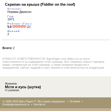
Скрипач на крыше
(Fiddler on the roof)
Director:
Норман Джуисон
Год:
1971
Рейтинг (Гол.):
5.0
(2)
Мнений:
2
Всего:
2
ОТКАЗ ОТ ОТВЕТСТВЕННОСТИ: BakuPages.com (Baku.ru) не несет
ответственности за содержимое этой страницы. Все товарные знаки и торговые
марки, упомянутые на этой странице, а также названия продуктов и
предприятий, сайтов, изданий и газет, являются собственностью их владельцев.
Журналы
Мстя и кусь (шутка)
© Leshinski
© 1998-2026 Baku Pages™. Все права защищены •
Условия
•
Конфиденциальность
•
Контакты