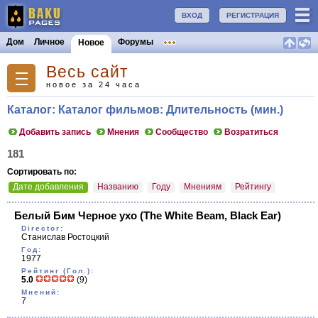
ВХОД
РЕГИСТРАЦИЯ
Дом
Личное
Форумы
Новое
Весь сайт
новое за 24 часа
Каталог: Каталог фильмов: Длительность (мин.)
Добавить запись
Мнения
Сообщество
Возратиться
181
Сортировать по:
Дате добавления
Названию
Году
Мнениям
Рейтингу
Белый Бим Черное ухо
(The White Beam, Black Ear)
Director:
Станислав Ростоцкий
Год:
1977
Рейтинг (Гол.):
5.0
(9)
Мнений:
7