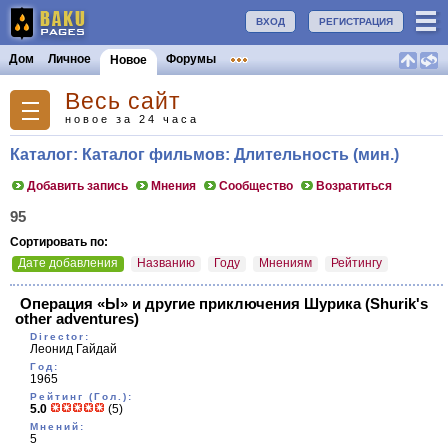
ВХОД
РЕГИСТРАЦИЯ
Дом
Личное
Форумы
Новое
Весь сайт
новое за 24 часа
Каталог: Каталог фильмов: Длительность (мин.)
Добавить запись
Мнения
Сообщество
Возратиться
95
Сортировать по:
Дате добавления
Названию
Году
Мнениям
Рейтингу
Операция «Ы» и другие приключения Шурика
(Shurik's
other adventures)
Director:
Леонид Гайдай
Год:
1965
Рейтинг (Гол.):
5.0
(5)
Мнений:
5