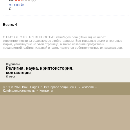
Мнений:
2
Всего:
4
ОТКАЗ ОТ ОТВЕТСТВЕННОСТИ: BakuPages.com (Baku.ru) не несет
ответственности за содержимое этой страницы. Все товарные знаки и торговые
марки, упомянутые на этой странице, а также названия продуктов и
предприятий, сайтов, изданий и газет, являются собственностью их владельцев.
Журналы
Религия, наука, криптоистория,
контактеры
© ozor
© 1998-2026 Baku Pages™. Все права защищены •
Условия
•
Конфиденциальность
•
Контакты