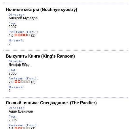
Ночные сестры
(Nochnye syostry)
Director:
Алексей Мурадов
Год:
2007
Рейтинг (Гол.):
4.0
(2)
Мнений:
2
Выкупить Кинга
(King's Ransom)
Director:
Джефф Бёрд
Год:
2005
Рейтинг (Гол.):
2.0
(2)
Мнений:
2
Лысый нянька: Спецзадание.
(The Pacifier)
Director:
Адам Шенкман
Год:
2005
Рейтинг (Гол.):
2.5
(2)