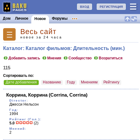
ВХОД
РЕГИСТРАЦИЯ
Дом
Личное
Форумы
Новое
Весь сайт
новое за 24 часа
Каталог: Каталог фильмов: Длительность (мин.)
Добавить запись
Мнения
Сообщество
Возратиться
115
Сортировать по:
Дате добавления
Названию
Году
Мнениям
Рейтингу
Коррина, Коррина
(Corrina, Corrina)
Director:
Джесси Нельсон
Год:
1994
Рейтинг (Гол.):
5.0
(2)
Мнений:
2