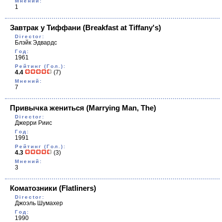
Мнений:
1
Завтрак у Тиффани
(Breakfast at Tiffany's)
Director:
Блэйк Эдвардс
Год:
1961
Рейтинг (Гол.):
4.4
(7)
Мнений:
7
Привычка жениться
(Marrying Man, The)
Director:
Джерри Риис
Год:
1991
Рейтинг (Гол.):
4.3
(3)
Мнений:
3
Коматозники
(Flatliners)
Director:
Джоэль Шумахер
Год:
1990