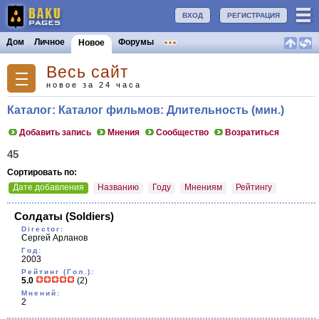
ВХОД
РЕГИСТРАЦИЯ
Дом
Личное
Форумы
Новое
Весь сайт
новое за 24 часа
Каталог: Каталог фильмов: Длительность (мин.)
Добавить запись
Мнения
Сообщество
Возратиться
45
Сортировать по:
Дате добавления
Названию
Году
Мнениям
Рейтингу
Солдаты
(Soldiers)
Director:
Сергей Арланов
Год:
2003
Рейтинг (Гол.):
5.0
(2)
Мнений:
2