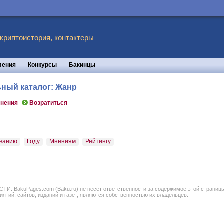
 криптоистория, контактеры
ления
Конкурсы
Бакинцы
ьный каталог: Жанр
нения
Возратиться
ванию
Году
Мнениям
Рейтингу
й
BakuPages.com (Baku.ru) не несет ответственности за содержимое этой страницы. В
иятий, сайтов, изданий и газет, являются собственностью их владельцев.