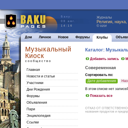
Баку:
Журналы
Религия, наука,
08 авг.
© ozor
14:16
Дом
Личное
Новое
Форумы
Объяв
Клубы
Музыкальный
Каталог: Музыкал
Киоск
Добавить запись
М
сообщество
Совеременная
Главная
Сортировать по:
Новости и статьи
Дате добавления
Наз
Участники
В этом списке нет записе
Дни Рождения
Показать все
Форумы
Объявления
ОТКАЗ ОТ ОТВЕТСТВЕННОСТИ: 
Пари
названия продуктов и предпр
Энциклопедия
Cсылки