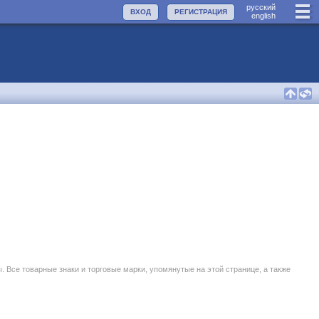
руccкий
ВХОД
РЕГИСТРАЦИЯ
english
се товарные знаки и торговые марки, упомянутые на этой странице, а также