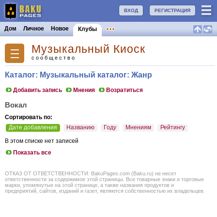
ВХОД
РЕГИСТРАЦИЯ
Дом
Личное
Новое
Клубы
Музыкальный Киоск
сообщество
Каталог: Музыкальный каталог: Жанр
Добавить запись
Мнения
Возратиться
Вокал
Сортировать по:
Дате добавления
Названию
Году
Мнениям
Рейтингу
В этом списке нет записей
Показать все
ОТКАЗ ОТ ОТВЕТСТВЕННОСТИ: BakuPages.com (Baku.ru) не несет
ответственности за содержимое этой страницы. Все товарные знаки и торговые
марки, упомянутые на этой странице, а также названия продуктов и
предприятий, сайтов, изданий и газет, являются собственностью их владельцев.