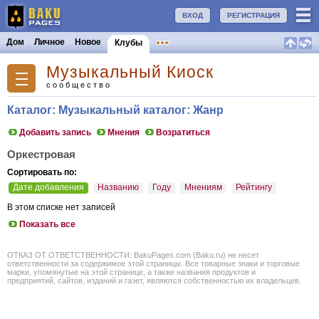
ВХОД
РЕГИСТРАЦИЯ
Дом
Личное
Новое
Клубы
Музыкальный Киоск
сообщество
Каталог: Музыкальный каталог: Жанр
Добавить запись
Мнения
Возратиться
Оркестровая
Сортировать по:
Дате добавления
Названию
Году
Мнениям
Рейтингу
В этом списке нет записей
Показать все
ОТКАЗ ОТ ОТВЕТСТВЕННОСТИ: BakuPages.com (Baku.ru) не несет
ответственности за содержимое этой страницы. Все товарные знаки и торговые
марки, упомянутые на этой странице, а также названия продуктов и
предприятий, сайтов, изданий и газет, являются собственностью их владельцев.