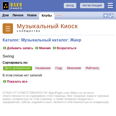
ВХОД
РЕГИСТРАЦИЯ
Дом
Личное
Новое
Клубы
Музыкальный Киоск
сообщество
Каталог: Музыкальный каталог: Жанр
Добавить запись
Мнения
Возратиться
Swing
Сортировать по:
Дате добавления
Названию
Году
Мнениям
Рейтингу
В этом списке нет записей
Показать все
ОТКАЗ ОТ ОТВЕТСТВЕННОСТИ: BakuPages.com (Baku.ru) не несет
ответственности за содержимое этой страницы. Все товарные знаки и торговые
марки, упомянутые на этой странице, а также названия продуктов и
предприятий, сайтов, изданий и газет, являются собственностью их владельцев.